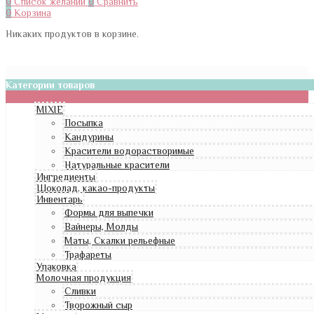
0
Список желаний
0
Сравнить
0
Корзина
Никаких продуктов в корзине.
Категории товаров
MIXIE
Посыпка
Кандурины
Красители водорастворимые
Натуральные красители
Ингредиенты
Шоколад, какао-продукты
Инвентарь
Формы для выпечки
Вайнеры, Молды
Маты, Скалки рельефные
Трафареты
Упаковка
Молочная продукция
Сливки
Творожный сыр