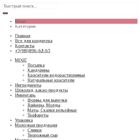
Меню
Категории
Главная
Все для кондитера
Контакты
+7(981)896-62-63
MIXIE
Посыпка
Кандурины
Красители водорастворимые
Натуральные красители
Ингредиенты
Шоколад, какао-продукты
Инвентарь
Формы для выпечки
Вайнеры, Молды
Маты, Скалки рельефные
Трафареты
Упаковка
Молочная продукция
Сливки
Творожный сыр