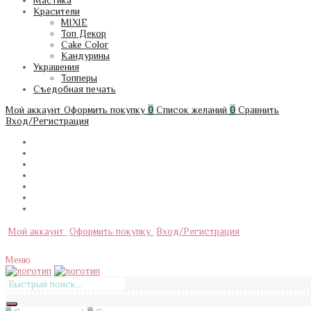
Мастика
Красители
MIXIE
Топ Декор
Cake Color
Кандурины
Украшения
Топперы
Съедобная печать
Мой аккаунт
Оформить покупку
0
Список желаний
0
Сравнить
Вход/Регистрация
Мой аккаунт
Оформить покупку
Вход/Регистрация
Меню