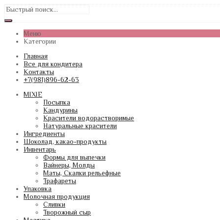
Меню
Категории
Главная
Все для кондитера
Контакты
+7(981)896-62-63
MIXIE
Посыпка
Кандурины
Красители водорастворимые
Натуральные красители
Ингредиенты
Шоколад, какао-продукты
Инвентарь
Формы для выпечки
Вайнеры, Молды
Маты, Скалки рельефные
Трафареты
Упаковка
Молочная продукция
Сливки
Творожный сыр