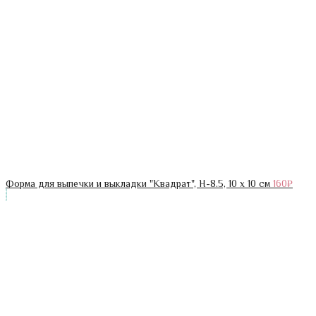
Форма для выпечки и выкладки "Квадрат", H-8.5, 10 х 10 см
160
₽