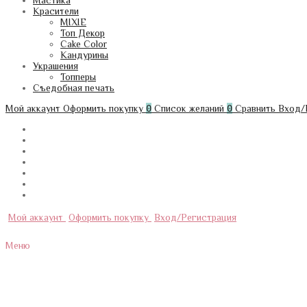
Мастика
Красители
MIXIE
Топ Декор
Cake Color
Кандурины
Украшения
Топперы
Съедобная печать
Мой аккаунт
Оформить покупку
0
Список желаний
0
Сравнить
Вход/
Мой аккаунт
Оформить покупку
Вход/Регистрация
Меню