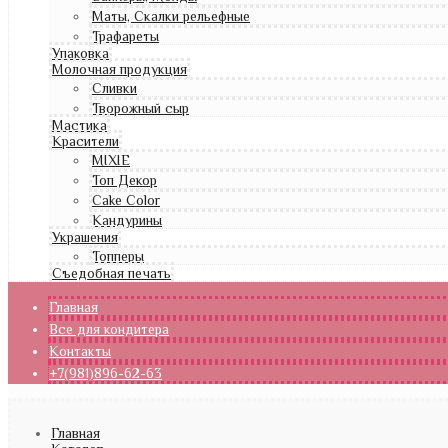
Маты, Скалки рельефные
Трафареты
Упаковка
Молочная продукция
Сливки
Творожный сыр
Мастика
Красители
MIXIE
Топ Декор
Cake Color
Кандурины
Украшения
Топперы
Съедобная печать
Главная
Все для кондитера
Контакты
+7(981)896-62-63
Главная