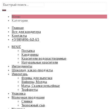
Меню
Категории
Главная
Все для кондитера
Контакты
+7(981)896-62-63
MIXIE
Посыпка
Кандурины
Красители водорастворимые
Натуральные красители
Ингредиенты
Шоколад, какао-продукты
Инвентарь
Формы для выпечки
Вайнеры, Молды
Маты, Скалки рельефные
Трафареты
Упаковка
Молочная продукция
Сливки
Творожный сыр