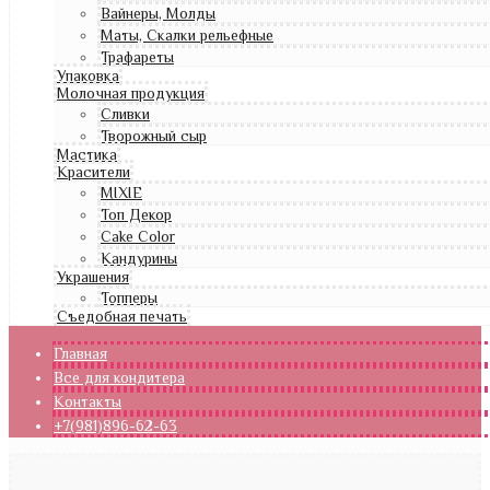
Вайнеры, Молды
Маты, Скалки рельефные
Трафареты
Упаковка
Молочная продукция
Сливки
Творожный сыр
Мастика
Красители
MIXIE
Топ Декор
Cake Color
Кандурины
Украшения
Топперы
Съедобная печать
Главная
Все для кондитера
Контакты
+7(981)896-62-63