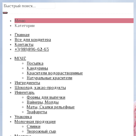
Меню
Категории
Главная
Все для кондитера
Контакты
+7(981)896-62-63
MIXIE
Посыпка
Кандурины
Красители водорастворимые
Натуральные красители
Ингредиенты
Шоколад, какао-продукты
Инвентарь
Формы для выпечки
Вайнеры, Молды
Маты, Скалки рельефные
Трафареты
Упаковка
Молочная продукция
Сливки
Творожный сыр