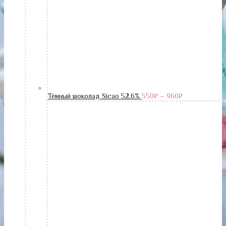
Тёмный шоколад Sicao 52.6%
550
₽
–
960
₽