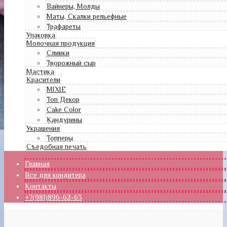
Вайнеры, Молды
Маты, Скалки рельефные
Трафареты
Упаковка
Молочная продукция
Сливки
Творожный сыр
Мастика
Красители
MIXIE
Топ Декор
Cake Color
Кандурины
Украшения
Топперы
Съедобная печать
Главная
Все для кондитера
Контакты
+7(981)896-62-63