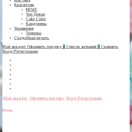
Мастика
Красители
MIXIE
Топ Декор
Cake Color
Кандурины
Украшения
Топперы
Съедобная печать
Мой аккаунт
Оформить покупку
0
Список желаний
0
Сравнить
Вход/Регистрация
Мой аккаунт
Оформить покупку
Вход/Регистрация
Меню