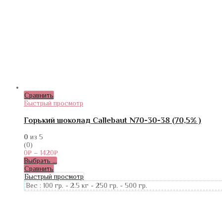
Сравнить
Быстрый просмотр
Горький шоколад Callebaut N70-30-38 (70,5% )
0
из 5
(0)
0
₽
–
1420
₽
Выбрать ...
Сравнить
Быстрый просмотр
Вес :
100 гр.
-
2.5 кг
-
250 гр.
-
500 гр.