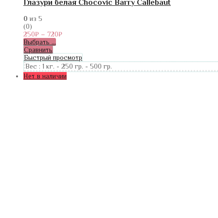
Глазури белая Chocovic Barry Callebaut
0
из 5
(0)
250
₽
–
720
₽
Выбрать ...
Сравнить
Быстрый просмотр
Вес :
1 кг.
-
250 гр.
-
500 гр.
Нет в наличии