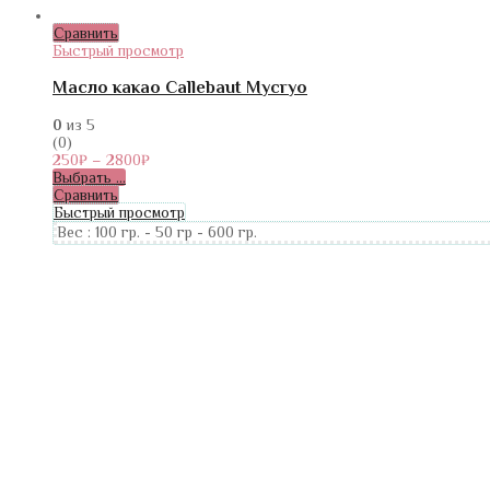
Сравнить
Быстрый просмотр
Масло какао Callebaut Mycryo
0
из 5
(0)
250
₽
–
2800
₽
Выбрать ...
Сравнить
Быстрый просмотр
Вес :
100 гр.
-
50 гр
-
600 гр.