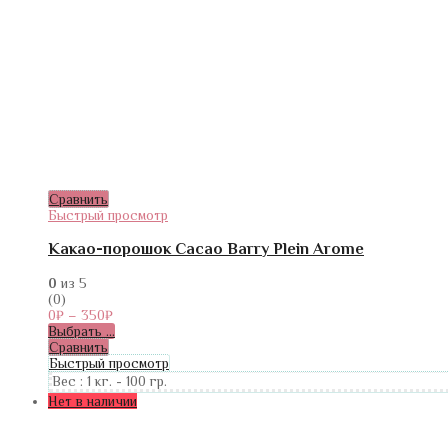
Сравнить
Быстрый просмотр
Какао-порошок Cacao Barry Plein Arome
0
из 5
(0)
0
₽
–
350
₽
Выбрать ...
Сравнить
Быстрый просмотр
Вес :
1 кг.
-
100 гр.
Нет в наличии