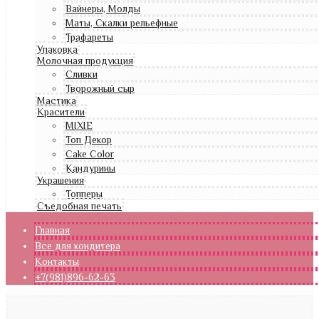
Вайнеры, Молды
Маты, Скалки рельефные
Трафареты
Упаковка
Молочная продукция
Сливки
Творожный сыр
Мастика
Красители
MIXIE
Топ Декор
Cake Color
Кандурины
Украшения
Топперы
Съедобная печать
Главная
Все для кондитера
Контакты
+7(981)896-62-63