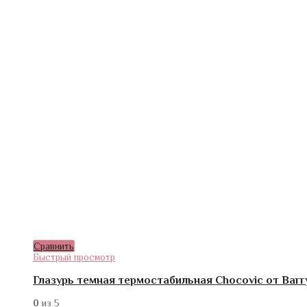
Сравнить
Быстрый просмотр
Глазурь темная термостабильная Chocovic от Barry
0
из 5