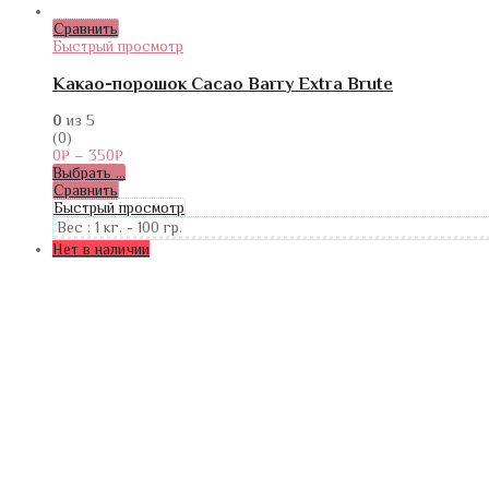
Сравнить
Быстрый просмотр
Какао-порошок Cacao Barry Extra Brute
0
из 5
(0)
0
₽
–
350
₽
Выбрать ...
Сравнить
Быстрый просмотр
Вес :
1 кг.
-
100 гр.
Нет в наличии