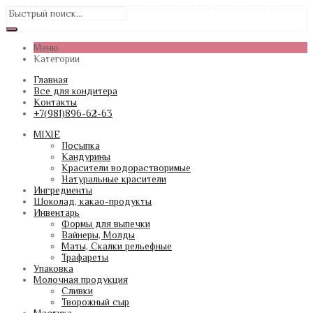
Меню
Категории
Главная
Все для кондитера
Контакты
+7(981)896-62-63
MIXIE
Посыпка
Кандурины
Красители водорастворимые
Натуральные красители
Ингредиенты
Шоколад, какао-продукты
Инвентарь
Формы для выпечки
Вайнеры, Молды
Маты, Скалки рельефные
Трафареты
Упаковка
Молочная продукция
Сливки
Творожный сыр