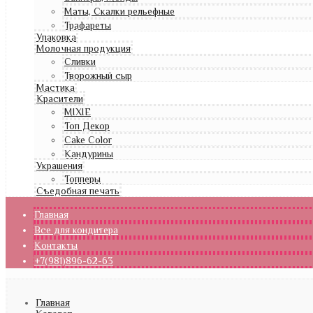
Маты, Скалки рельефные
Трафареты
Упаковка
Молочная продукция
Сливки
Творожный сыр
Мастика
Красители
MIXIE
Топ Декор
Cake Color
Кандурины
Украшения
Топперы
Съедобная печать
Главная
Все для кондитера
Контакты
+7(981)896-62-63
Главная