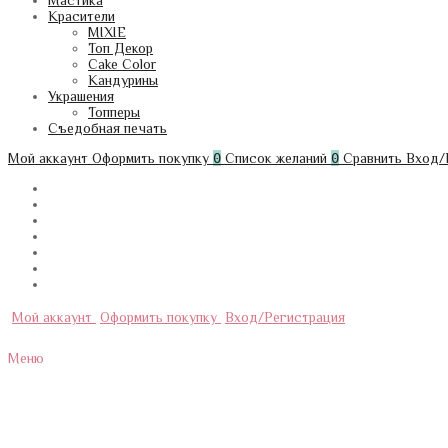
Мастика
Красители
MIXIE
Топ Декор
Cake Color
Кандурины
Украшения
Топперы
Съедобная печать
Мой аккаунт
Оформить покупку
0
Список желаний
0
Сравнить
Вход/
Мой аккаунт
Оформить покупку
Вход/Регистрация
Меню