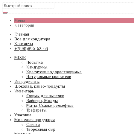
Меню
Категории
Главная
Все для кондитера
Контакты
+7(981)896-62-63
MIXIE
Посыпка
Кандурины
Красители водорастворимые
Натуральные красители
Ингредиенты
Шоколад, какао-продукты
Инвентарь
Формы для выпечки
Вайнеры, Молды
Маты, Скалки рельефные
Трафареты
Упаковка
Молочная продукция
Сливки
Творожный сыр