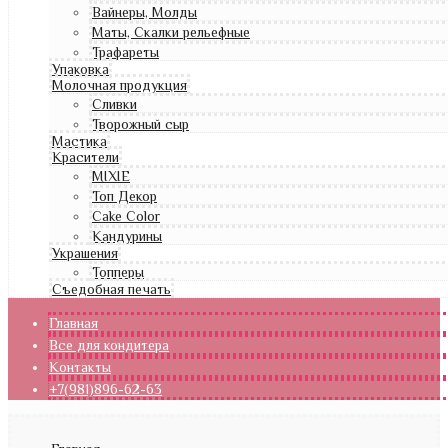
Вайнеры, Молды
Маты, Скалки рельефные
Трафареты
Упаковка
Молочная продукция
Сливки
Творожный сыр
Мастика
Красители
MIXIE
Топ Декор
Cake Color
Кандурины
Украшения
Топперы
Съедобная печать
Главная
Все для кондитера
Контакты
+7(981)896-62-63