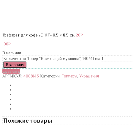
Трафарет для кофе «С НГ» 9.5 × 8.5 см
20
₽
100
₽
В наличии
Количество Топер "Настоящий мужщина", 140*41 мм
В корзину
Сравнить
АРТИКУЛ:
4088143
Категории:
Топперы
,
Украшения
Похожие товары