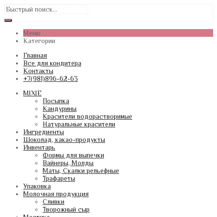
Меню
Категории
Главная
Все для кондитера
Контакты
+7(981)896-62-63
MIXIE
Посыпка
Кандурины
Красители водорастворимые
Натуральные красители
Ингредиенты
Шоколад, какао-продукты
Инвентарь
Формы для выпечки
Вайнеры, Молды
Маты, Скалки рельефные
Трафареты
Упаковка
Молочная продукция
Сливки
Творожный сыр