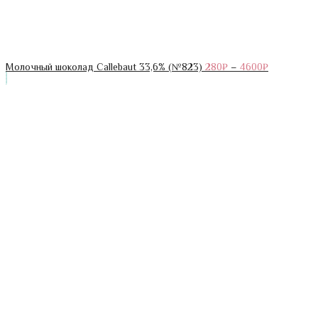
Молочный шоколад Callebaut 33,6% (№823)
280
₽
–
4600
₽