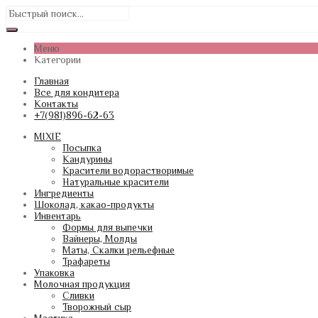
Меню
Категории
Главная
Все для кондитера
Контакты
+7(981)896-62-63
MIXIE
Посыпка
Кандурины
Красители водорастворимые
Натуральные красители
Ингредиенты
Шоколад, какао-продукты
Инвентарь
Формы для выпечки
Вайнеры, Молды
Маты, Скалки рельефные
Трафареты
Упаковка
Молочная продукция
Сливки
Творожный сыр