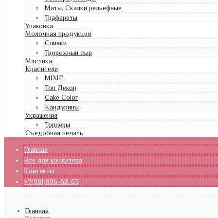
Маты, Скалки рельефные
Трафареты
Упаковка
Молочная продукция
Сливки
Творожный сыр
Мастика
Красители
MIXIE
Топ Декор
Cake Color
Кандурины
Украшения
Топперы
Съедобная печать
Главная
Все для кондитера
Контакты
+7(981)896-62-63
Главная