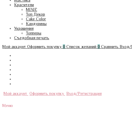
Мастика
Красители
MIXIE
Топ Декор
Cake Color
Кандурины
Украшения
Топперы
Съедобная печать
Мой аккаунт
Оформить покупку
0
Список желаний
0
Сравнить
Вход/
Мой аккаунт
Оформить покупку
Вход/Регистрация
Меню