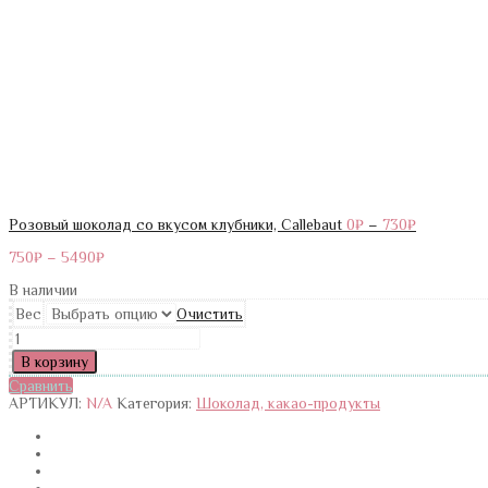
Розовый шоколад со вкусом клубники, Callebaut
0
₽
–
730
₽
750
₽
–
5490
₽
В наличии
Вес
Очистить
Количество
Белый
В корзину
шоколад
Сравнить
Callebaut
АРТИКУЛ:
N/A
Категория:
Шоколад, какао-продукты
Velvet
32
%