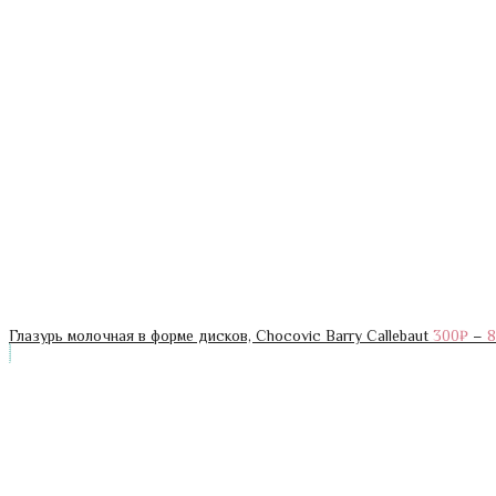
Глазурь молочная в форме дисков, Chocovic Barry Callebaut
300
₽
–
8