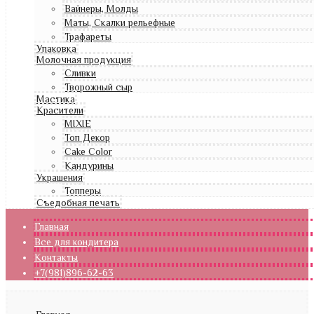
Вайнеры, Молды
Маты, Скалки рельефные
Трафареты
Упаковка
Молочная продукция
Сливки
Творожный сыр
Мастика
Красители
MIXIE
Топ Декор
Cake Color
Кандурины
Украшения
Топперы
Съедобная печать
Главная
Все для кондитера
Контакты
+7(981)896-62-63