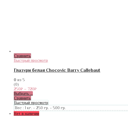
Сравнить
Быстрый просмотр
Глазури белая Chocovic Barry Callebaut
0
из 5
(0)
250
₽
–
720
₽
Выбрать ...
Сравнить
Быстрый просмотр
Вес :
1 кг.
-
250 гр.
-
500 гр.
Нет в наличии