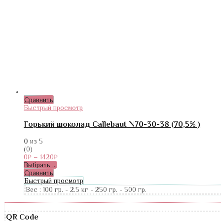
Сравнить
Быстрый просмотр
Горький шоколад Callebaut N70-30-38 (70,5% )
0
из 5
(0)
0
₽
–
1420
₽
Выбрать ...
Сравнить
Быстрый просмотр
Вес :
100 гр.
-
2.5 кг
-
250 гр.
-
500 гр.
QR Code