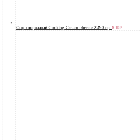
Сыр творожный Cooking Cream cheese 2250 гр.
1610
₽