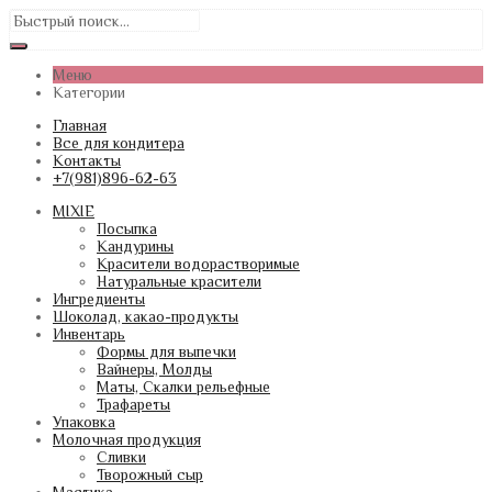
Меню
Категории
Главная
Все для кондитера
Контакты
+7(981)896-62-63
MIXIE
Посыпка
Кандурины
Красители водорастворимые
Натуральные красители
Ингредиенты
Шоколад, какао-продукты
Инвентарь
Формы для выпечки
Вайнеры, Молды
Маты, Скалки рельефные
Трафареты
Упаковка
Молочная продукция
Сливки
Творожный сыр