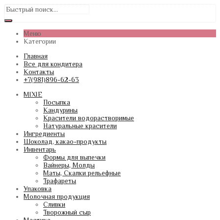
Меню
Категории
Главная
Все для кондитера
Контакты
+7(981)896-62-63
MIXIE
Посыпка
Кандурины
Красители водорастворимые
Натуральные красители
Ингредиенты
Шоколад, какао-продукты
Инвентарь
Формы для выпечки
Вайнеры, Молды
Маты, Скалки рельефные
Трафареты
Упаковка
Молочная продукция
Сливки
Творожный сыр