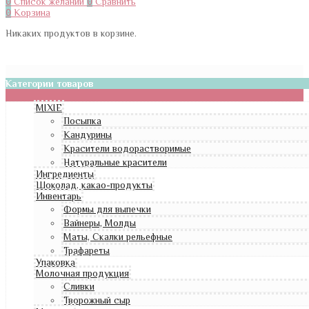
0
Список желаний
0
Сравнить
0
Корзина
Никаких продуктов в корзине.
Категории товаров
MIXIE
Посыпка
Кандурины
Красители водорастворимые
Натуральные красители
Ингредиенты
Шоколад, какао-продукты
Инвентарь
Формы для выпечки
Вайнеры, Молды
Маты, Скалки рельефные
Трафареты
Упаковка
Молочная продукция
Сливки
Творожный сыр