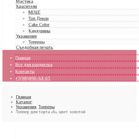
Мастика
Красители
MIXIE
Топ Декор
Cake Color
Кандурины
Украшения
Топперы
Съедобная печать
Главная
Все для кондитера
Контакты
+7(981)896-62-63
Главная
Каталог
Украшения
,
Топперы
Топпер для торта «6», цвет золотой