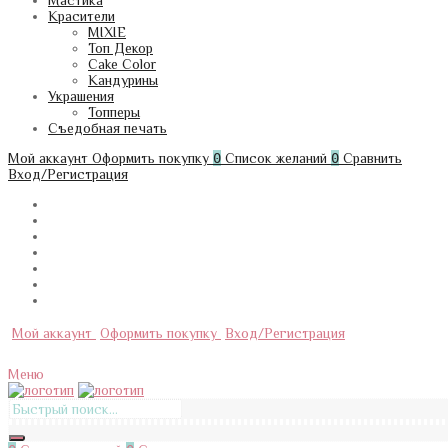
Мастика
Красители
MIXIE
Топ Декор
Cake Color
Кандурины
Украшения
Топперы
Съедобная печать
Мой аккаунт
Оформить покупку
0
Список желаний
0
Сравнить
Вход/Регистрация
Мой аккаунт
Оформить покупку
Вход/Регистрация
Меню