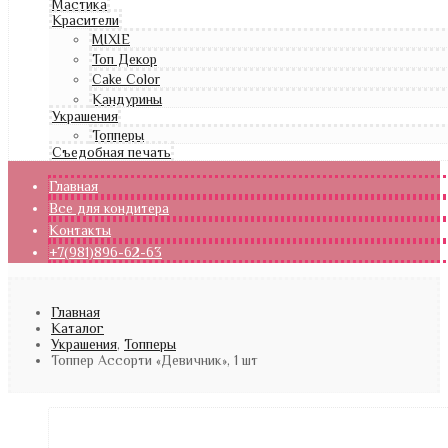
Мастика
Красители
MIXIE
Топ Декор
Cake Color
Кандурины
Украшения
Топперы
Съедобная печать
Главная
Все для кондитера
Контакты
+7(981)896-62-63
Главная
Каталог
Украшения
,
Топперы
Топпер Ассорти «Девичник», 1 шт