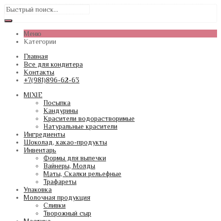
Меню
Категории
Главная
Все для кондитера
Контакты
+7(981)896-62-63
MIXIE
Посыпка
Кандурины
Красители водорастворимые
Натуральные красители
Ингредиенты
Шоколад, какао-продукты
Инвентарь
Формы для выпечки
Вайнеры, Молды
Маты, Скалки рельефные
Трафареты
Упаковка
Молочная продукция
Сливки
Творожный сыр