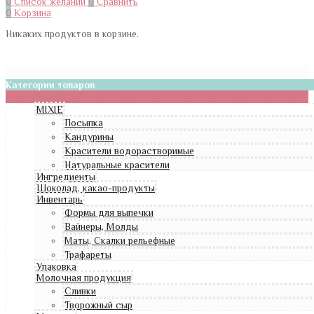
0
Список желаний
0
Сравнить
0
Корзина
Никаких продуктов в корзине.
Категории товаров
MIXIE
Посыпка
Кандурины
Красители водорастворимые
Натуральные красители
Ингредиенты
Шоколад, какао-продукты
Инвентарь
Формы для выпечки
Вайнеры, Молды
Маты, Скалки рельефные
Трафареты
Упаковка
Молочная продукция
Сливки
Творожный сыр