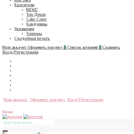
Мастика
Красители
MIXIE
Топ Декор
Cake Color
Кандурины
Украшения
Топперы
Съедобная печать
Мой аккаунт
Оформить покупку
0
Список желаний
0
Сравнить
Вход/Регистрация
Мой аккаунт
Оформить покупку
Вход/Регистрация
Меню