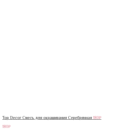
Top Decor Смесь для окрашивания Серебрянная
180
₽
180
₽