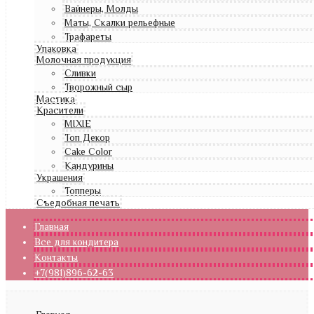
Вайнеры, Молды
Маты, Скалки рельефные
Трафареты
Упаковка
Молочная продукция
Сливки
Творожный сыр
Мастика
Красители
MIXIE
Топ Декор
Cake Color
Кандурины
Украшения
Топперы
Съедобная печать
Главная
Все для кондитера
Контакты
+7(981)896-62-63