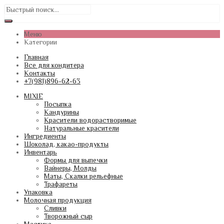
Меню
Категории
Главная
Все для кондитера
Контакты
+7(981)896-62-63
MIXIE
Посыпка
Кандурины
Красители водорастворимые
Натуральные красители
Ингредиенты
Шоколад, какао-продукты
Инвентарь
Формы для выпечки
Вайнеры, Молды
Маты, Скалки рельефные
Трафареты
Упаковка
Молочная продукция
Сливки
Творожный сыр