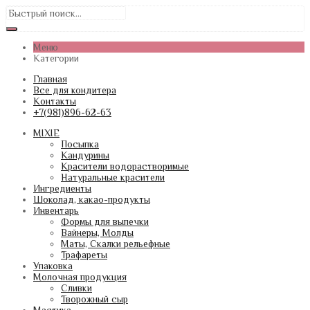
Меню
Категории
Главная
Все для кондитера
Контакты
+7(981)896-62-63
MIXIE
Посыпка
Кандурины
Красители водорастворимые
Натуральные красители
Ингредиенты
Шоколад, какао-продукты
Инвентарь
Формы для выпечки
Вайнеры, Молды
Маты, Скалки рельефные
Трафареты
Упаковка
Молочная продукция
Сливки
Творожный сыр