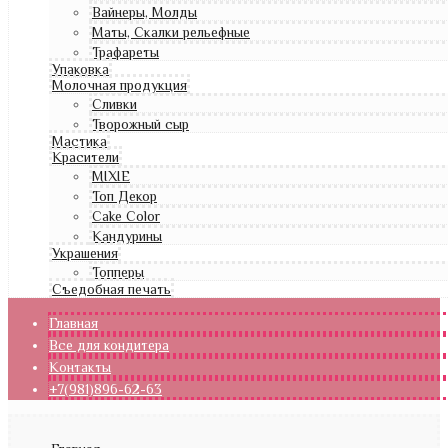
Вайнеры, Молды
Маты, Скалки рельефные
Трафареты
Упаковка
Молочная продукция
Сливки
Творожный сыр
Мастика
Красители
MIXIE
Топ Декор
Cake Color
Кандурины
Украшения
Топперы
Съедобная печать
Главная
Все для кондитера
Контакты
+7(981)896-62-63