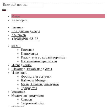
Меню
Категории
Главная
Все для кондитера
Контакты
+7(981)896-62-63
MIXIE
Посыпка
Кандурины
Красители водорастворимые
Натуральные красители
Ингредиенты
Шоколад, какао-продукты
Инвентарь
Формы для выпечки
Вайнеры, Молды
Маты, Скалки рельефные
Трафареты
Упаковка
Молочная продукция
Сливки
Творожный сыр