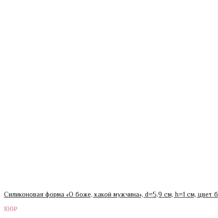
Силиконовая форма «О боже, какой мужчина», d=5,9 см, h=1 см, цвет
100
₽