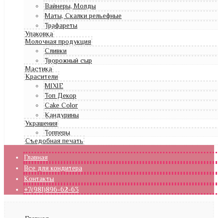
Вайнеры, Молды
Маты, Скалки рельефные
Трафареты
Упаковка
Молочная продукция
Сливки
Творожный сыр
Мастика
Красители
MIXIE
Топ Декор
Cake Color
Кандурины
Украшения
Топперы
Съедобная печать
Главная
Все для кондитера
Контакты
+7(981)896-62-63