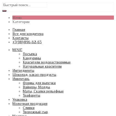
Меню
Категории
Главная
Все для кондитера
Контакты
+7(981)896-62-63
MIXIE
Посыпка
Кандурины
Красители водорастворимые
Натуральные красители
Ингредиенты
Шоколад, какао-продукты
Инвентарь
Формы для выпечки
Вайнеры, Молды
Маты, Скалки рельефные
Трафареты
Упаковка
Молочная продукция
Сливки
Творожный сыр