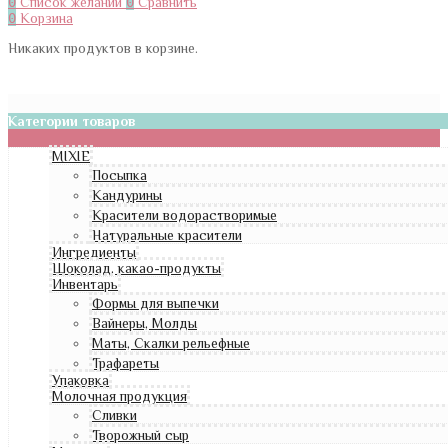
0
Список желаний
0
Сравнить
0
Корзина
Никаких продуктов в корзине.
Категории товаров
MIXIE
Посыпка
Кандурины
Красители водорастворимые
Натуральные красители
Ингредиенты
Шоколад, какао-продукты
Инвентарь
Формы для выпечки
Вайнеры, Молды
Маты, Скалки рельефные
Трафареты
Упаковка
Молочная продукция
Сливки
Творожный сыр