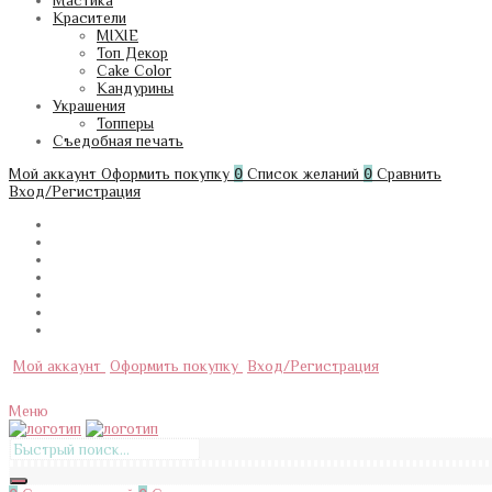
Мастика
Красители
MIXIE
Топ Декор
Cake Color
Кандурины
Украшения
Топперы
Съедобная печать
Мой аккаунт
Оформить покупку
0
Список желаний
0
Сравнить
Вход/Регистрация
Мой аккаунт
Оформить покупку
Вход/Регистрация
Меню