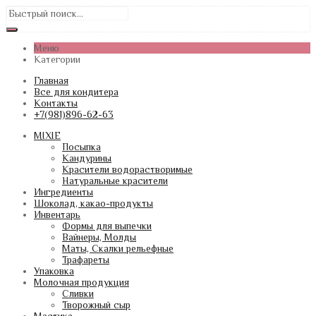
Меню
Категории
Главная
Все для кондитера
Контакты
+7(981)896-62-63
MIXIE
Посыпка
Кандурины
Красители водорастворимые
Натуральные красители
Ингредиенты
Шоколад, какао-продукты
Инвентарь
Формы для выпечки
Вайнеры, Молды
Маты, Скалки рельефные
Трафареты
Упаковка
Молочная продукция
Сливки
Творожный сыр