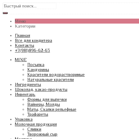
Меню
Категории
Главная
Все для кондитера
Контакты
+7(981)896-62-63
MIXIE
Посыпка
Кандурины
Красители водорастворимые
Натуральные красители
Ингредиенты
Шоколад, какао-продукты
Инвентарь
Формы для выпечки
Вайнеры, Молды
Маты, Скалки рельефные
Трафареты
Упаковка
Молочная продукция
Сливки
Творожный сыр