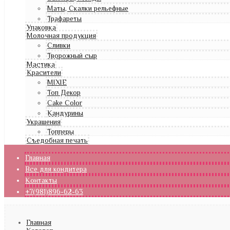
Маты, Скалки рельефные
Трафареты
Упаковка
Молочная продукция
Сливки
Творожный сыр
Мастика
Красители
MIXIE
Топ Декор
Cake Color
Кандурины
Украшения
Топперы
Съедобная печать
Главная
Все для кондитера
Контакты
+7(981)896-62-63
Главная