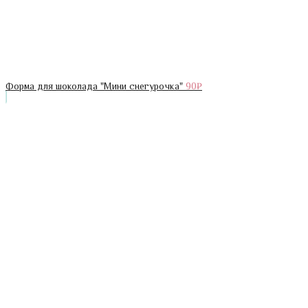
Форма для шоколада "Мини снегурочка"
90
₽