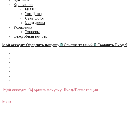
Мастика
Красители
MIXIE
Топ Декор
Cake Color
Кандурины
Украшения
Топперы
Съедобная печать
Мой аккаунт
Оформить покупку
0
Список желаний
0
Сравнить
Вход/
Мой аккаунт
Оформить покупку
Вход/Регистрация
Меню