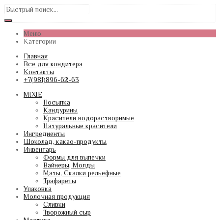
Меню
Категории
Главная
Все для кондитера
Контакты
+7(981)896-62-63
MIXIE
Посыпка
Кандурины
Красители водорастворимые
Натуральные красители
Ингредиенты
Шоколад, какао-продукты
Инвентарь
Формы для выпечки
Вайнеры, Молды
Маты, Скалки рельефные
Трафареты
Упаковка
Молочная продукция
Сливки
Творожный сыр