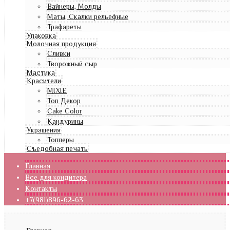
Вайнеры, Молды
Маты, Скалки рельефные
Трафареты
Упаковка
Молочная продукция
Сливки
Творожный сыр
Мастика
Красители
MIXIE
Топ Декор
Cake Color
Кандурины
Украшения
Топперы
Съедобная печать
Главная
Все для кондитера
Контакты
+7(981)896-62-63