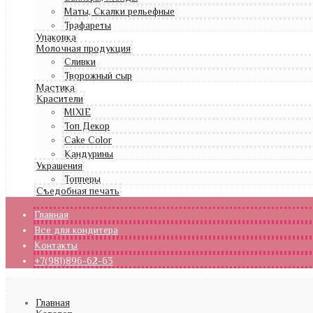
Маты, Скалки рельефные
Трафареты
Упаковка
Молочная продукция
Сливки
Творожный сыр
Мастика
Красители
MIXIE
Топ Декор
Cake Color
Кандурины
Украшения
Топперы
Съедобная печать
Главная
Все для кондитера
Контакты
+7(981)896-62-63
Главная