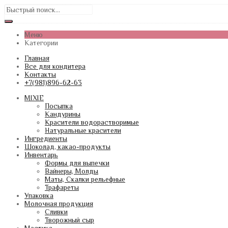
Меню
Категории
Главная
Все для кондитера
Контакты
+7(981)896-62-63
MIXIE
Посыпка
Кандурины
Красители водорастворимые
Натуральные красители
Ингредиенты
Шоколад, какао-продукты
Инвентарь
Формы для выпечки
Вайнеры, Молды
Маты, Скалки рельефные
Трафареты
Упаковка
Молочная продукция
Сливки
Творожный сыр