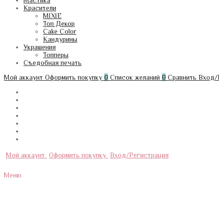
Мастика
Красители
MIXIE
Топ Декор
Cake Color
Кандурины
Украшения
Топперы
Съедобная печать
Мой аккаунт
Оформить покупку
0
Список желаний
0
Сравнить
Вход/
Мой аккаунт
Оформить покупку
Вход/Регистрация
Меню