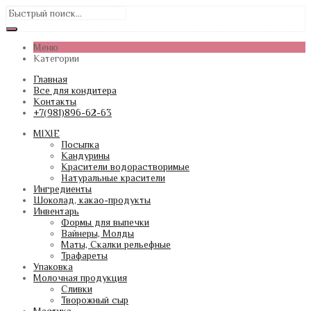
Меню
Категории
Главная
Все для кондитера
Контакты
+7(981)896-62-63
MIXIE
Посыпка
Кандурины
Красители водорастворимые
Натуральные красители
Ингредиенты
Шоколад, какао-продукты
Инвентарь
Формы для выпечки
Вайнеры, Молды
Маты, Скалки рельефные
Трафареты
Упаковка
Молочная продукция
Сливки
Творожный сыр