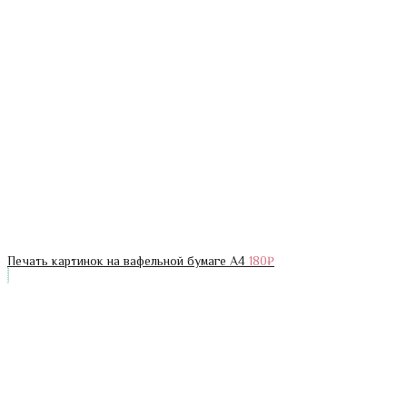
Печать картинок на вафельной бумаге А4
180
₽