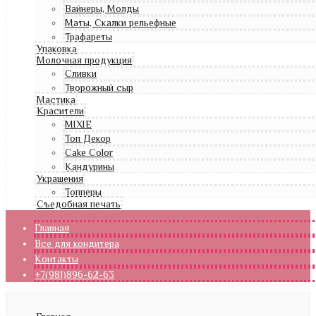
Вайнеры, Молды
Маты, Скалки рельефные
Трафареты
Упаковка
Молочная продукция
Сливки
Творожный сыр
Мастика
Красители
MIXIE
Топ Декор
Cake Color
Кандурины
Украшения
Топперы
Съедобная печать
Главная
Все для кондитера
Контакты
+7(981)896-62-63