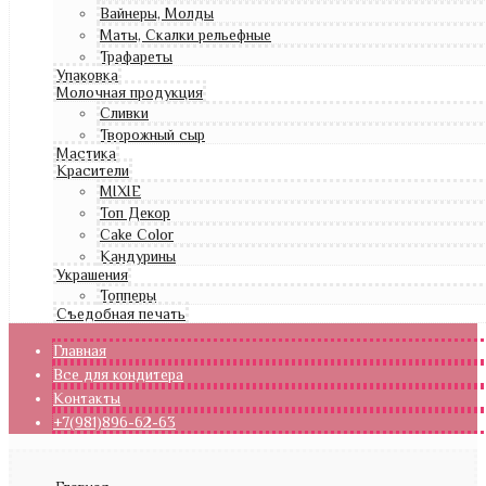
Вайнеры, Молды
Маты, Скалки рельефные
Трафареты
Упаковка
Молочная продукция
Сливки
Творожный сыр
Мастика
Красители
MIXIE
Топ Декор
Cake Color
Кандурины
Украшения
Топперы
Съедобная печать
Главная
Все для кондитера
Контакты
+7(981)896-62-63