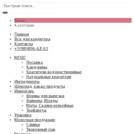
Меню
Категории
Главная
Все для кондитера
Контакты
+7(981)896-62-63
MIXIE
Посыпка
Кандурины
Красители водорастворимые
Натуральные красители
Ингредиенты
Шоколад, какао-продукты
Инвентарь
Формы для выпечки
Вайнеры, Молды
Маты, Скалки рельефные
Трафареты
Упаковка
Молочная продукция
Сливки
Творожный сыр