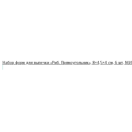
Набор форм для выпечки «Риб. Прямоугольник», 8×4,5×4 см, 6 шт, М