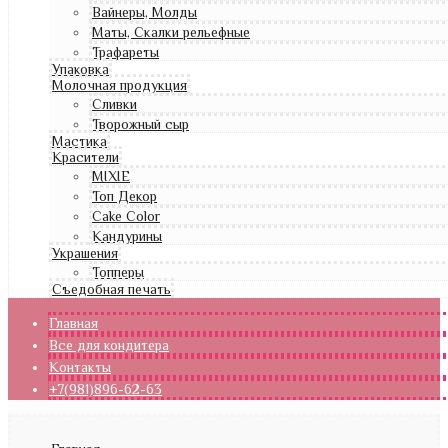
Вайнеры, Молды
Маты, Скалки рельефные
Трафареты
Упаковка
Молочная продукция
Сливки
Творожный сыр
Мастика
Красители
MIXIE
Топ Декор
Cake Color
Кандурины
Украшения
Топперы
Съедобная печать
Главная
Все для кондитера
Контакты
+7(981)896-62-63