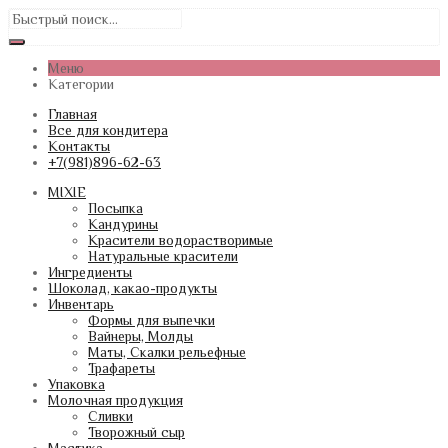
Меню
Категории
Главная
Все для кондитера
Контакты
+7(981)896-62-63
MIXIE
Посыпка
Кандурины
Красители водорастворимые
Натуральные красители
Ингредиенты
Шоколад, какао-продукты
Инвентарь
Формы для выпечки
Вайнеры, Молды
Маты, Скалки рельефные
Трафареты
Упаковка
Молочная продукция
Сливки
Творожный сыр