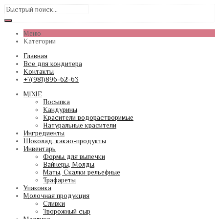
Меню
Категории
Главная
Все для кондитера
Контакты
+7(981)896-62-63
MIXIE
Посыпка
Кандурины
Красители водорастворимые
Натуральные красители
Ингредиенты
Шоколад, какао-продукты
Инвентарь
Формы для выпечки
Вайнеры, Молды
Маты, Скалки рельефные
Трафареты
Упаковка
Молочная продукция
Сливки
Творожный сыр