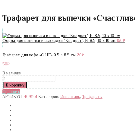
Трафарет для выпечки «Счастливой
Форма для выпечки и выкладки "Квадрат", H-8.5, 10 х 10 см
160
₽
Трафарет для кофе «С НГ» 9.5 × 8.5 см
20
₽
50
₽
В наличии
Количество
Трафарет
В корзину
для
Сравнить
выпечки
АРТИКУЛ:
4091161
Категории:
Инвентарь
,
Трафареты
«Счастливой
жизни»
19.5
×
17
см