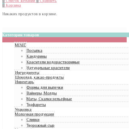
0
Список желаний
0
Сравнить
0
Корзина
Никаких продуктов в корзине.
Категории товаров
MIXIE
Посыпка
Кандурины
Красители водорастворимые
Натуральные красители
Ингредиенты
Шоколад, какао-продукты
Инвентарь
Формы для выпечки
Вайнеры, Молды
Маты, Скалки рельефные
Трафареты
Упаковка
Молочная продукция
Сливки
Творожный сыр