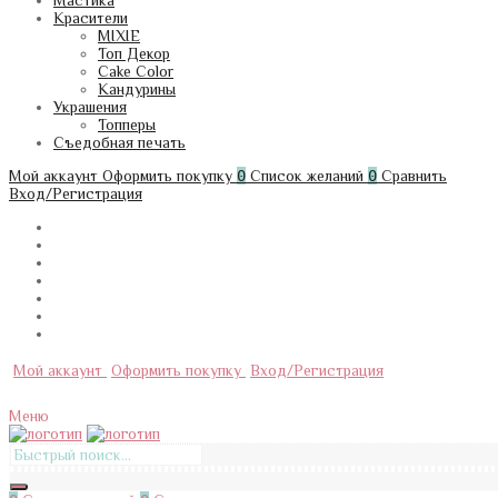
Мастика
Красители
MIXIE
Топ Декор
Cake Color
Кандурины
Украшения
Топперы
Съедобная печать
Мой аккаунт
Оформить покупку
0
Список желаний
0
Сравнить
Вход/Регистрация
Мой аккаунт
Оформить покупку
Вход/Регистрация
Меню