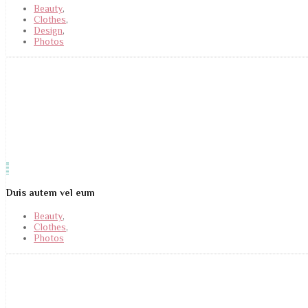
Beauty
,
Clothes
,
Design
,
Photos
Duis autem vel eum
Beauty
,
Clothes
,
Photos