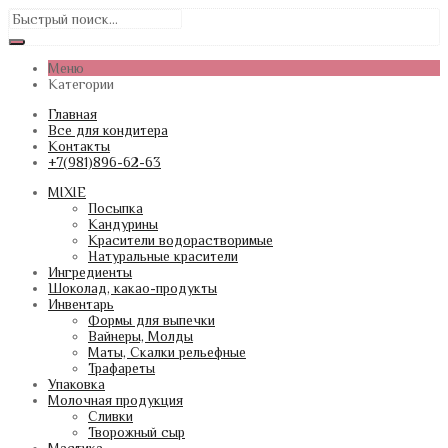
Меню
Категории
Главная
Все для кондитера
Контакты
+7(981)896-62-63
MIXIE
Посыпка
Кандурины
Красители водорастворимые
Натуральные красители
Ингредиенты
Шоколад, какао-продукты
Инвентарь
Формы для выпечки
Вайнеры, Молды
Маты, Скалки рельефные
Трафареты
Упаковка
Молочная продукция
Сливки
Творожный сыр