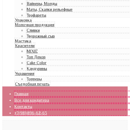
Вайнеры, Молды
Маты, Скалки рельефные
Трафареты
Упаковка
Молочная продукция
Сливки
Творожный сыр
Мастика
Красители
MIXIE
Топ Декор
Cake Color
Кандурины
Украшения
Топперы
Съедобная печать
Главная
Все для кондитера
Контакты
+7(981)896-62-63