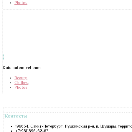
Photos
Duis autem vel eum
Beauty
,
Clothes
,
Photos
Контакты
196634, Санкт-Петербург, Пушкинский р-н, п. Шушары, террит
+7(981)896-62-63