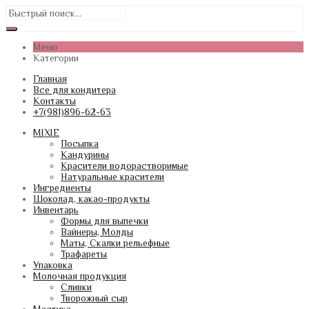
Меню
Категории
Главная
Все для кондитера
Контакты
+7(981)896-62-63
MIXIE
Посыпка
Кандурины
Красители водорастворимые
Натуральные красители
Ингредиенты
Шоколад, какао-продукты
Инвентарь
Формы для выпечки
Вайнеры, Молды
Маты, Скалки рельефные
Трафареты
Упаковка
Молочная продукция
Сливки
Творожный сыр