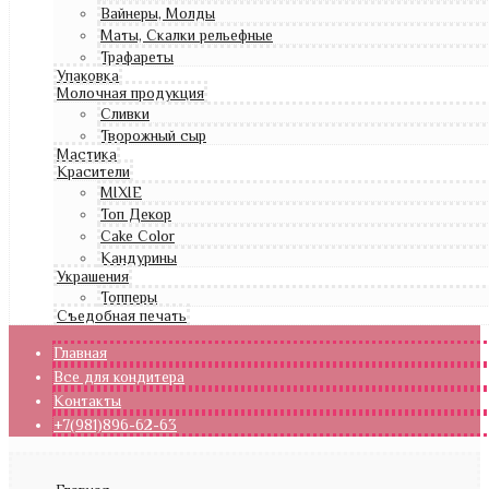
Вайнеры, Молды
Маты, Скалки рельефные
Трафареты
Упаковка
Молочная продукция
Сливки
Творожный сыр
Мастика
Красители
MIXIE
Топ Декор
Cake Color
Кандурины
Украшения
Топперы
Съедобная печать
Главная
Все для кондитера
Контакты
+7(981)896-62-63