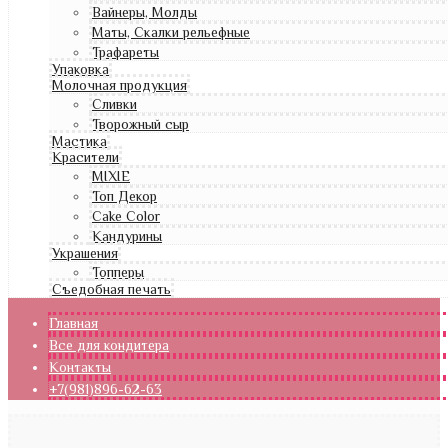
Вайнеры, Молды
Маты, Скалки рельефные
Трафареты
Упаковка
Молочная продукция
Сливки
Творожный сыр
Мастика
Красители
MIXIE
Топ Декор
Cake Color
Кандурины
Украшения
Топперы
Съедобная печать
Главная
Все для кондитера
Контакты
+7(981)896-62-63