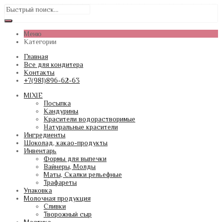
Меню
Категории
Главная
Все для кондитера
Контакты
+7(981)896-62-63
MIXIE
Посыпка
Кандурины
Красители водорастворимые
Натуральные красители
Ингредиенты
Шоколад, какао-продукты
Инвентарь
Формы для выпечки
Вайнеры, Молды
Маты, Скалки рельефные
Трафареты
Упаковка
Молочная продукция
Сливки
Творожный сыр