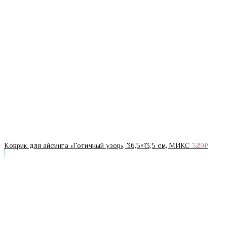
Коврик для айсинга «Готичный узор», 36,5×13,5 см, МИКС
320
₽