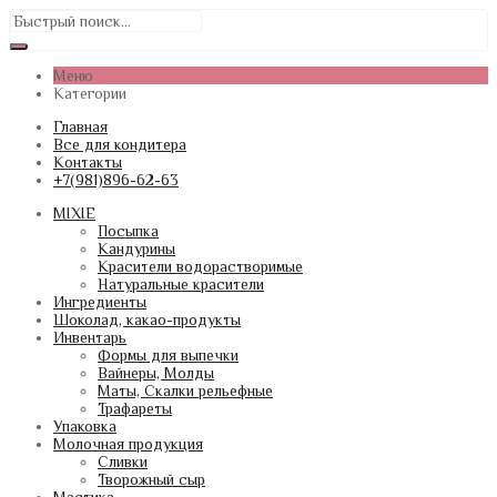
Меню
Категории
Главная
Все для кондитера
Контакты
+7(981)896-62-63
MIXIE
Посыпка
Кандурины
Красители водорастворимые
Натуральные красители
Ингредиенты
Шоколад, какао-продукты
Инвентарь
Формы для выпечки
Вайнеры, Молды
Маты, Скалки рельефные
Трафареты
Упаковка
Молочная продукция
Сливки
Творожный сыр