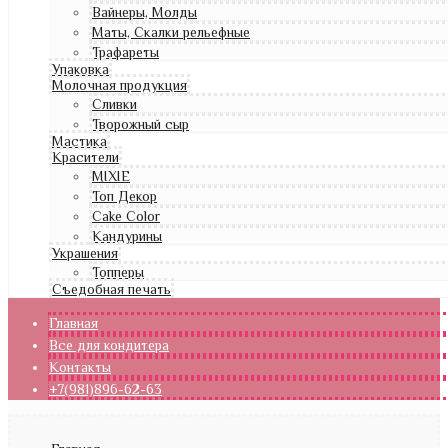
Вайнеры, Молды
Маты, Скалки рельефные
Трафареты
Упаковка
Молочная продукция
Сливки
Творожный сыр
Мастика
Красители
MIXIE
Топ Декор
Cake Color
Кандурины
Украшения
Топперы
Съедобная печать
Главная
Все для кондитера
Контакты
+7(981)896-62-63