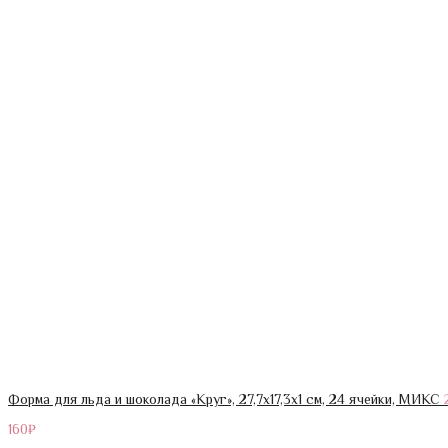
Форма для льда и шоколада «Круг», 27,7х17,3х1 см, 24 ячейки, МИКС
160
₽