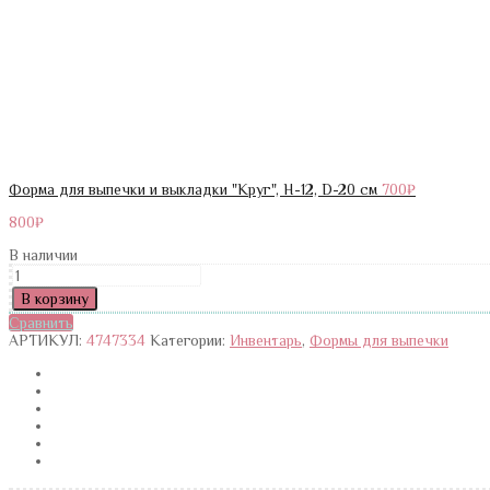
Форма для выпечки и выкладки "Круг", H-12, D-20 см
700
₽
800
₽
В наличии
Количество
Форма
В корзину
для
Сравнить
выпечки
АРТИКУЛ:
4747334
Категории:
Инвентарь
,
Формы для выпечки
и
выкладки
"Круг",
H-
14,
D-
20
см