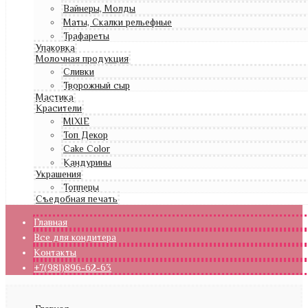
Вайнеры, Молды
Маты, Скалки рельефные
Трафареты
Упаковка
Молочная продукция
Сливки
Творожный сыр
Мастика
Красители
MIXIE
Топ Декор
Cake Color
Кандурины
Украшения
Топперы
Съедобная печать
Главная
Все для кондитера
Контакты
+7(981)896-62-63