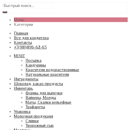
Меню
Категории
Главная
Все для кондитера
Контакты
+7(981)896-62-63
MIXIE
Посыпка
Кандурины
Красители водорастворимые
Натуральные красители
Ингредиенты
Шоколад, какао-продукты
Инвентарь
Формы для выпечки
Вайнеры, Молды
Маты, Скалки рельефные
Трафареты
Упаковка
Молочная продукция
Сливки
Творожный сыр