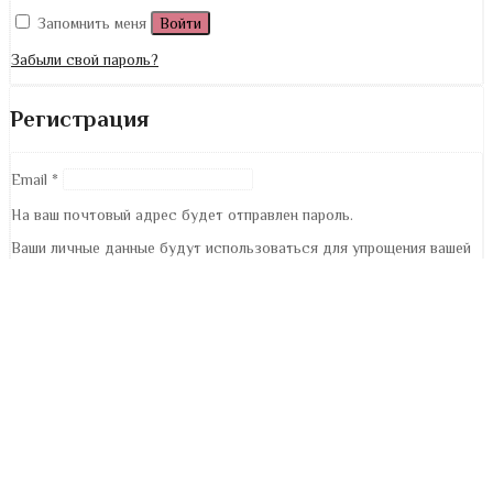
Запомнить меня
Войти
Забыли свой пароль?
Регистрация
Email
*
На ваш почтовый адрес будет отправлен пароль.
Ваши личные данные будут использоваться для упрощения вашей
работы с сайтом, управления доступом к вашей учётной записи и
для других целей, описанных в нашей
политика
конфиденциальности
.
Регистрация
Уведомление о Cookie
Мы используем файлы cookie для обеспечения удобного
использования вами нашего веб-сайта. Если вы продолжите