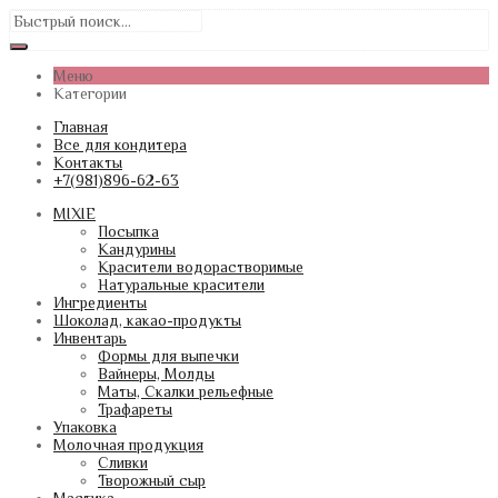
Меню
Категории
Главная
Все для кондитера
Контакты
+7(981)896-62-63
MIXIE
Посыпка
Кандурины
Красители водорастворимые
Натуральные красители
Ингредиенты
Шоколад, какао-продукты
Инвентарь
Формы для выпечки
Вайнеры, Молды
Маты, Скалки рельефные
Трафареты
Упаковка
Молочная продукция
Сливки
Творожный сыр