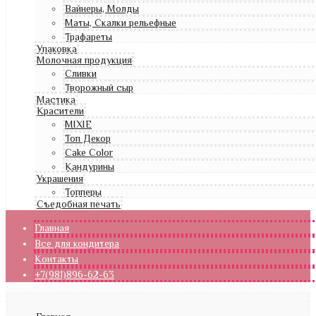
Вайнеры, Молды
Маты, Скалки рельефные
Трафареты
Упаковка
Молочная продукция
Сливки
Творожный сыр
Мастика
Красители
MIXIE
Топ Декор
Cake Color
Кандурины
Украшения
Топперы
Съедобная печать
Главная
Все для кондитера
Контакты
+7(981)896-62-63