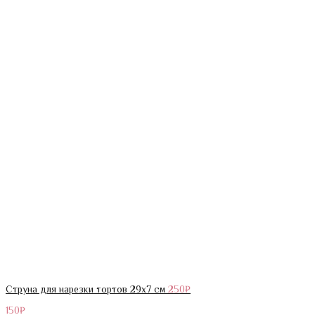
Струна для нарезки тортов 29х7 см
250
₽
150
₽