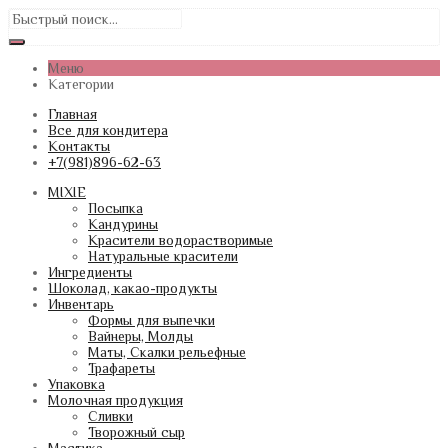
Меню
Категории
Главная
Все для кондитера
Контакты
+7(981)896-62-63
MIXIE
Посыпка
Кандурины
Красители водорастворимые
Натуральные красители
Ингредиенты
Шоколад, какао-продукты
Инвентарь
Формы для выпечки
Вайнеры, Молды
Маты, Скалки рельефные
Трафареты
Упаковка
Молочная продукция
Сливки
Творожный сыр