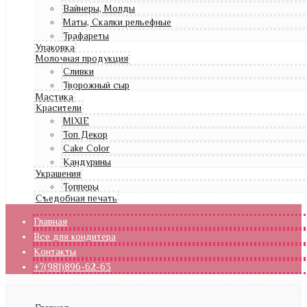
Вайнеры, Молды
Маты, Скалки рельефные
Трафареты
Упаковка
Молочная продукция
Сливки
Творожный сыр
Мастика
Красители
MIXIE
Топ Декор
Cake Color
Кандурины
Украшения
Топперы
Съедобная печать
Главная
Все для кондитера
Контакты
+7(981)896-62-63