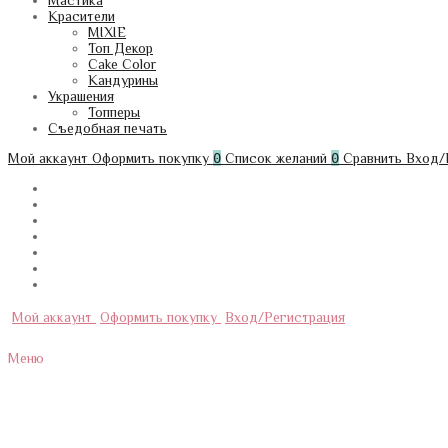
Мастика
Красители
MIXIE
Топ Декор
Cake Color
Кандурины
Украшения
Топперы
Съедобная печать
Мой аккаунт
Оформить покупку
0
Список желаний
0
Сравнить
Вход/
Мой аккаунт
Оформить покупку
Вход/Регистрация
Меню