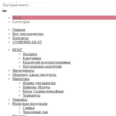
Меню
Категории
Главная
Все для кондитера
Контакты
+7(981)896-62-63
MIXIE
Посыпка
Кандурины
Красители водорастворимые
Натуральные красители
Ингредиенты
Шоколад, какао-продукты
Инвентарь
Формы для выпечки
Вайнеры, Молды
Маты, Скалки рельефные
Трафареты
Упаковка
Молочная продукция
Сливки
Творожный сыр