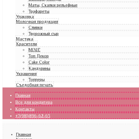
Маты, Скалки рельефные
Трафареты
Упаковка
Молочная продукция
Сливки
Творожный сыр
Мастика
Красители
MIXIE
Топ Декор
Cake Color
Кандурины
Украшения
Топперы
Съедобная печать
Главная
Все для кондитера
Контакты
+7(981)896-62-63
Главная