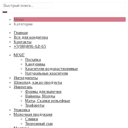
Меню
Категории
Главная
Все для кондитера
Контакты
+7(981)896-62-63
MIXIE
Посыпка
Кандурины
Красители водорастворимые
Натуральные красители
Ингредиенты
Шоколад, какао-продукты
Инвентарь
Формы для выпечки
Вайнеры, Молды
Маты, Скалки рельефные
Трафареты
Упаковка
Молочная продукция
Сливки
Творожный сыр