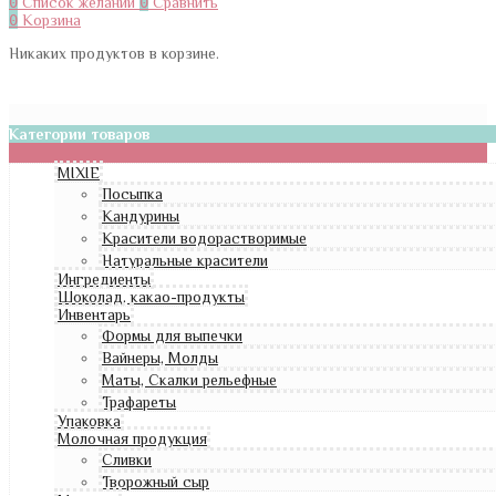
0
Список желаний
0
Сравнить
0
Корзина
Никаких продуктов в корзине.
Категории товаров
MIXIE
Посыпка
Кандурины
Красители водорастворимые
Натуральные красители
Ингредиенты
Шоколад, какао-продукты
Инвентарь
Формы для выпечки
Вайнеры, Молды
Маты, Скалки рельефные
Трафареты
Упаковка
Молочная продукция
Сливки
Творожный сыр