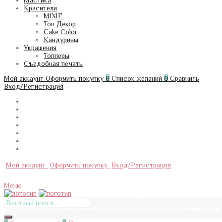
Мастика
Красители
MIXIE
Топ Декор
Cake Color
Кандурины
Украшения
Топперы
Съедобная печать
Мой аккаунт
Оформить покупку
0
Список желаний
0
Сравнить
Вход/Регистрация
Мой аккаунт
Оформить покупку
Вход/Регистрация
Меню