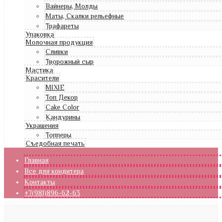
Вайнеры, Молды
Маты, Скалки рельефные
Трафареты
Упаковка
Молочная продукция
Сливки
Творожный сыр
Мастика
Красители
MIXIE
Топ Декор
Cake Color
Кандурины
Украшения
Топперы
Съедобная печать
Главная
Все для кондитера
Контакты
+7(981)896-62-63