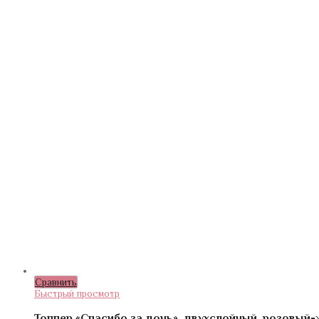
Сравнить
Быстрый просмотр
Топпер «Спасибо за дочь», двухслойный, розовый-ж