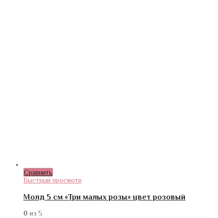
Сравнить
Быстрый просмотр
Молд 5 см «Три малых розы» цвет розовый
0
из 5