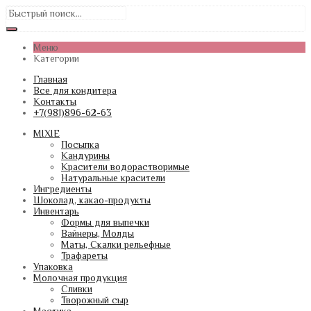
Меню
Категории
Главная
Все для кондитера
Контакты
+7(981)896-62-63
MIXIE
Посыпка
Кандурины
Красители водорастворимые
Натуральные красители
Ингредиенты
Шоколад, какао-продукты
Инвентарь
Формы для выпечки
Вайнеры, Молды
Маты, Скалки рельефные
Трафареты
Упаковка
Молочная продукция
Сливки
Творожный сыр