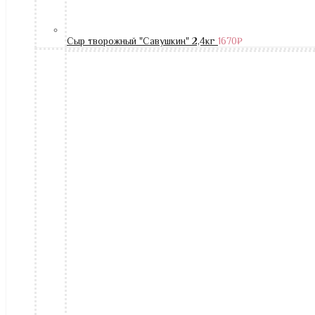
Сыр творожный "Савушкин" 2,4кг
1670
₽