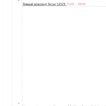
Тёмный шоколад Sicao 52.6%
550
₽
–
960
₽