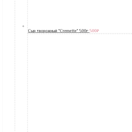
Сыр творожный "Cremette" 500г
500
₽