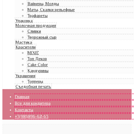
Вайнеры, Молды
Маты, Скалки рельефные
Трафареты
Упаковка
Молочная продукция
Сливки
Творожный сыр
Мастика
Красители
MIXIE
Топ Декор
Cake Color
Кандурины
Украшения
Топперы
Съедобная печать
Главная
Все для кондитера
Контакты
+7(981)896-62-63