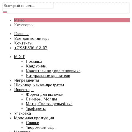
Меню
Категории
Главная
Все для кондитера
Контакты
+7(981)896-62-63
MIXIE
Посыпка
Кандурины
Красители водорастворимые
Натуральные красители
Ингредиенты
Шоколад, какао-продукты
Инвентарь
Формы для выпечки
Вайнеры, Молды
Маты, Скалки рельефные
Трафареты
Упаковка
Молочная продукция
Сливки
Творожный сыр