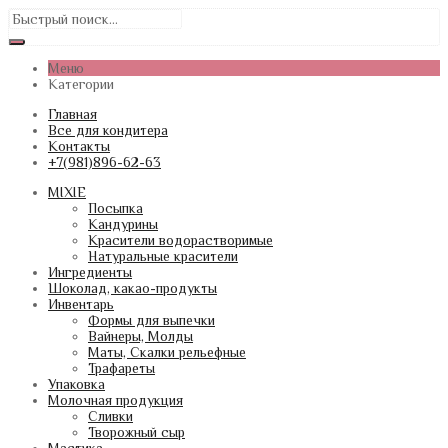
Меню
Категории
Главная
Все для кондитера
Контакты
+7(981)896-62-63
MIXIE
Посыпка
Кандурины
Красители водорастворимые
Натуральные красители
Ингредиенты
Шоколад, какао-продукты
Инвентарь
Формы для выпечки
Вайнеры, Молды
Маты, Скалки рельефные
Трафареты
Упаковка
Молочная продукция
Сливки
Творожный сыр