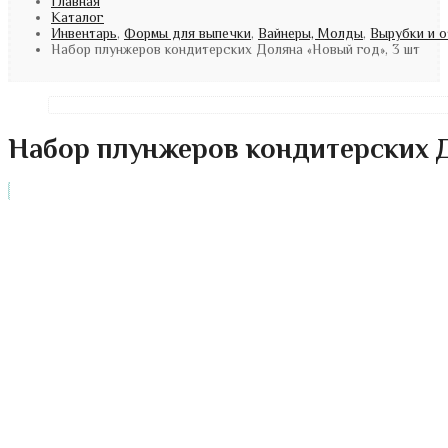
Главная
Каталог
Инвентарь
,
Формы для выпечки
,
Вайнеры, Молды
,
Вырубки и о
Набор плунжеров кондитерских Доляна «Новый год», 3 шт
Набор плунжеров кондитерских Д