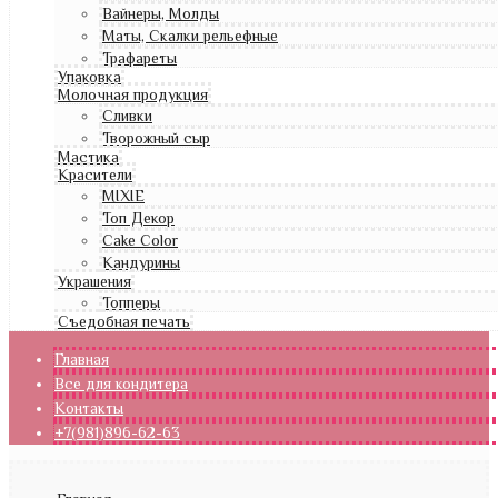
Вайнеры, Молды
Маты, Скалки рельефные
Трафареты
Упаковка
Молочная продукция
Сливки
Творожный сыр
Мастика
Красители
MIXIE
Топ Декор
Cake Color
Кандурины
Украшения
Топперы
Съедобная печать
Главная
Все для кондитера
Контакты
+7(981)896-62-63