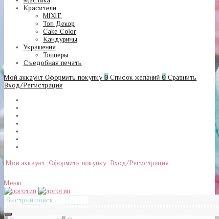
Мастика
Красители
MIXIE
Топ Декор
Cake Color
Кандурины
Украшения
Топперы
Съедобная печать
Мой аккаунт
Оформить покупку
0
Список желаний
0
Сравнить
Вход/Регистрация
Мой аккаунт
Оформить покупку
Вход/Регистрация
Меню