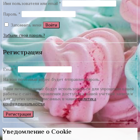
Имя пользователя или email
*
Пароль
*
Запомнить меня
Войти
Забыли свой пароль?
Регистрация
Email
*
На ваш почтовый адрес будет отправлен пароль.
Ваши личные данные будут использоваться для упрощения вашей
работы с сайтом, управления доступом к вашей учётной записи и
для других целей, описанных в нашей
политика
конфиденциальности
.
Регистрация
Уведомление о Cookie