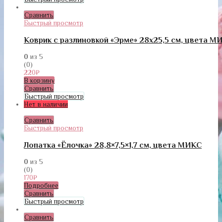
Сравнить
Быстрый просмотр
Коврик с разлиновкой «Эрме» 28х25,5 см, цвета М
0
из 5
(0)
220
₽
В корзину
Сравнить
Быстрый просмотр
Нет в наличии
Сравнить
Быстрый просмотр
Лопатка «Ёлочка» 28,8×7,5×1,7 см, цвета МИКС
0
из 5
(0)
170
₽
Подробнее
Сравнить
Быстрый просмотр
Сравнить