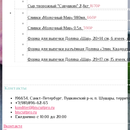
Сыр творожный "Савушкин" 2,4кг
1670
₽
Сливки «Молочный Мир» 980мл.
660
₽
Сливки «Молочный Мир» 0.5л.
390
₽
Форма для выпечки Доляна «Шар», 20×14 см, 6 ячеек, d
Форма для выпечки разъёмная Доляна «Элин. Квадрат»,
Форма для выпечки Доляна «Шар», 29×17 см, 15 ячеек (
Контакты
196634, Санкт-Петербург, Пушкинский р-н, п. Шушары, террит
+7(981)896-62-63
konditer@biscuitpro.ru
biscuitpro.ru
Ежедневно с 10:00 до 20:00
Вконтакте