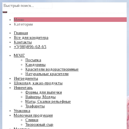
Меню
Категории
Главная
Все для кондитера
Контакты
+7(981)896-62-63
MIXIE
Посыпка
Кандурины
Красители водорастворимые
Натуральные красители
Ингредиенты
Шоколад, какао-продукты
Инвентарь
Формы для выпечки
Вайнеры, Молды
Маты, Скалки рельефные
Трафареты
Упаковка
Молочная продукция
Сливки
Творожный сыр