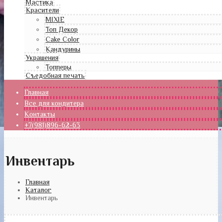
Мастика
Красители
MIXIE
Топ Декор
Cake Color
Кандурины
Украшения
Топперы
Съедобная печать
Главная
Все для кондитера
Контакты
+7(981)896-62-63
Инвентарь
Главная
Каталог
Инвентарь