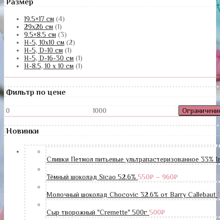
Размер
19.5×17 см
(4)
29х26 см
(1)
9.5×8.5 см
(3)
H-5, 10х10 см
(2)
H-5, D-10 см
(1)
H-5, D-16-30 см
(1)
H-8.5, 10 х 10 см
(1)
Фильтр по цене
Ограничени
Новинки
Сливки Петмол питьевые ультрапастеризованное 33% 1
Тёмный шоколад Sicao 52.6%
550
₽
–
960
₽
Молочный шоколад Chocovic 32.6% от Barry Callebaut
Сыр творожный "Cremette" 500г
500
₽