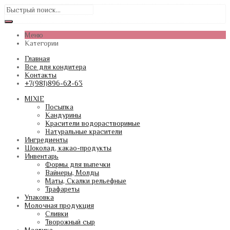
Меню
Категории
Главная
Все для кондитера
Контакты
+7(981)896-62-63
MIXIE
Посыпка
Кандурины
Красители водорастворимые
Натуральные красители
Ингредиенты
Шоколад, какао-продукты
Инвентарь
Формы для выпечки
Вайнеры, Молды
Маты, Скалки рельефные
Трафареты
Упаковка
Молочная продукция
Сливки
Творожный сыр