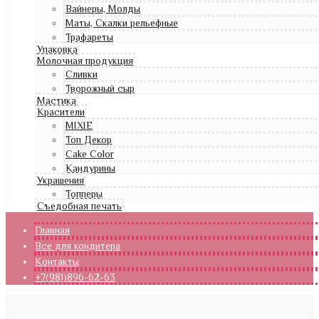
Вайнеры, Молды
Маты, Скалки рельефные
Трафареты
Упаковка
Молочная продукция
Сливки
Творожный сыр
Мастика
Красители
MIXIE
Топ Декор
Cake Color
Кандурины
Украшения
Топперы
Съедобная печать
Главная
Все для кондитера
Контакты
+7(981)896-62-63