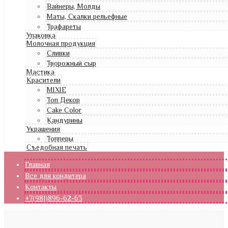
Вайнеры, Молды
Маты, Скалки рельефные
Трафареты
Упаковка
Молочная продукция
Сливки
Творожный сыр
Мастика
Красители
MIXIE
Топ Декор
Cake Color
Кандурины
Украшения
Топперы
Съедобная печать
Главная
Все для кондитера
Контакты
+7(981)896-62-63