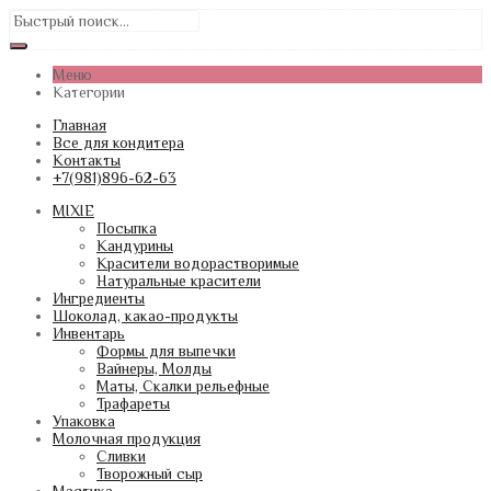
Меню
Категории
Главная
Все для кондитера
Контакты
+7(981)896-62-63
MIXIE
Посыпка
Кандурины
Красители водорастворимые
Натуральные красители
Ингредиенты
Шоколад, какао-продукты
Инвентарь
Формы для выпечки
Вайнеры, Молды
Маты, Скалки рельефные
Трафареты
Упаковка
Молочная продукция
Сливки
Творожный сыр