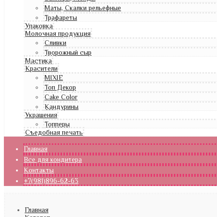
Маты, Скалки рельефные
Трафареты
Упаковка
Молочная продукция
Сливки
Творожный сыр
Мастика
Красители
MIXIE
Топ Декор
Cake Color
Кандурины
Украшения
Топперы
Съедобная печать
Главная
Все для кондитера
Контакты
+7(981)896-62-63
Главная