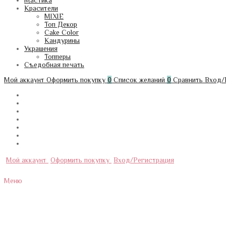
Мастика
Красители
MIXIE
Топ Декор
Cake Color
Кандурины
Украшения
Топперы
Съедобная печать
Мой аккаунт
Оформить покупку
0
Список желаний
0
Сравнить
Вход/
Мой аккаунт
Оформить покупку
Вход/Регистрация
Меню