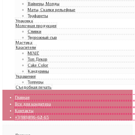
Вайнеры, Молды
Маты, Скалки рельефные
Трафареты
Упаковка
Молочная продукция
Сливки
Творожный сыр
Мастика
Красители
MIXIE
Топ Декор
Cake Color
Кандурины
Украшения
Топперы
Съедобная печать
Главная
Все для кондитера
Контакты
+7(981)896-62-63