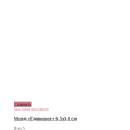
Сравнить
Быстрый просмотр
Молд «Единорог» 6,3х1,4 см
0
из 5