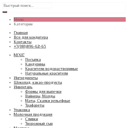
Меню
Категории
Главная
Все для кондитера
Контакты
+7(981)896-62-63
MIXIE
Посыпка
Кандурины
Красители водорастворимые
Натуральные красители
Ингредиенты
Шоколад, какао-продукты
Инвентарь
Формы для выпечки
Вайнеры, Молды
Маты, Скалки рельефные
Трафареты
Упаковка
Молочная продукция
Сливки
Творожный сыр