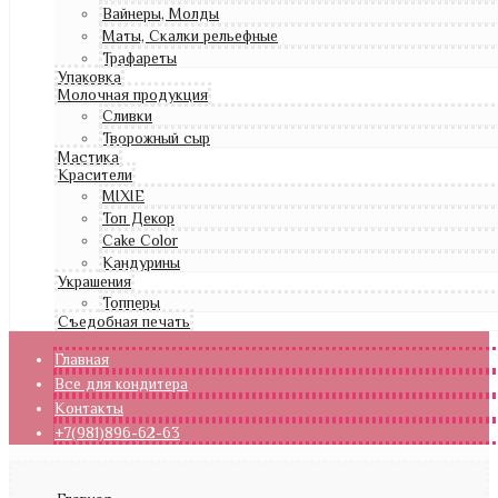
Вайнеры, Молды
Маты, Скалки рельефные
Трафареты
Упаковка
Молочная продукция
Сливки
Творожный сыр
Мастика
Красители
MIXIE
Топ Декор
Cake Color
Кандурины
Украшения
Топперы
Съедобная печать
Главная
Все для кондитера
Контакты
+7(981)896-62-63