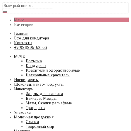
Меню
Категории
Главная
Все для кондитера
Контакты
+7(981)896-62-63
MIXIE
Посыпка
Кандурины
Красители водорастворимые
Натуральные красители
Ингредиенты
Шоколад, какао-продукты
Инвентарь
Формы для выпечки
Вайнеры, Молды
Маты, Скалки рельефные
Трафареты
Упаковка
Молочная продукция
Сливки
Творожный сыр