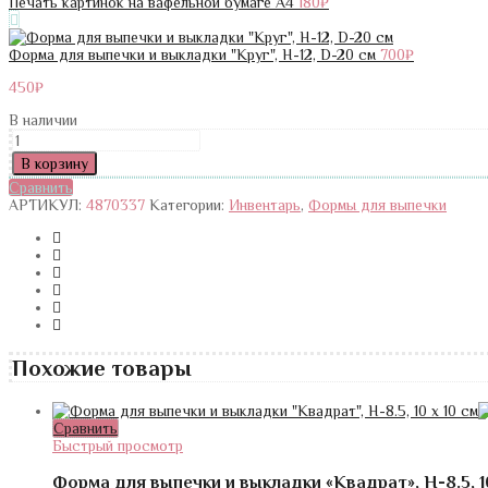
Печать картинок на вафельной бумаге А4
180
₽
Форма для выпечки и выкладки "Круг", H-12, D-20 см
700
₽
450
₽
В наличии
Количество
Форма
В корзину
для
Сравнить
выпечки
АРТИКУЛ:
4870337
Категории:
Инвентарь
,
Формы для выпечки
«Блэк»,
24×7
см,
круглая,
разъёмная
Похожие товары
Сравнить
Быстрый просмотр
Форма для выпечки и выкладки «Квадрат», H-8.5, 10