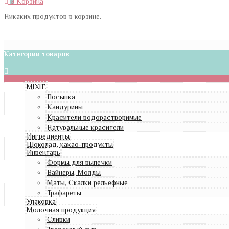
0
Корзина
Никаких продуктов в корзине.
Категории товаров
MIXIE
Посыпка
Кандурины
Красители водорастворимые
Натуральные красители
Ингредиенты
Шоколад, какао-продукты
Инвентарь
Формы для выпечки
Вайнеры, Молды
Маты, Скалки рельефные
Трафареты
Упаковка
Молочная продукция
Сливки