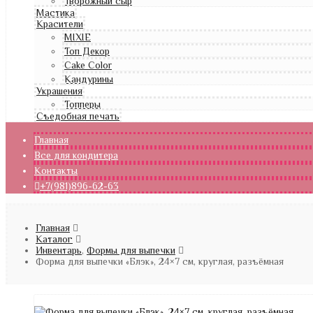
Творожный сыр
Мастика
Красители
MIXIE
Топ Декор
Cake Color
Кандурины
Украшения
Топперы
Съедобная печать
Главная
Все для кондитера
Контакты
+7(981)896-62-63
Главная
Каталог
Инвентарь
,
Формы для выпечки
Форма для выпечки «Блэк», 24×7 см, круглая, разъёмная