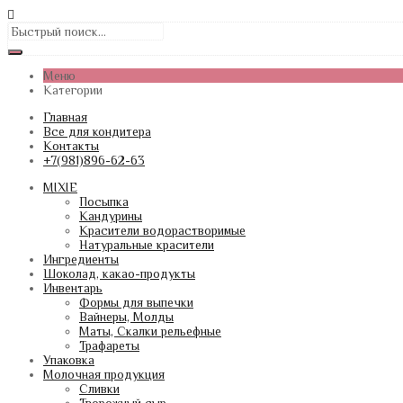
Меню
Категории
Главная
Все для кондитера
Контакты
+7(981)896-62-63
MIXIE
Посыпка
Кандурины
Красители водорастворимые
Натуральные красители
Ингредиенты
Шоколад, какао-продукты
Инвентарь
Формы для выпечки
Вайнеры, Молды
Маты, Скалки рельефные
Трафареты
Упаковка
Молочная продукция
Сливки