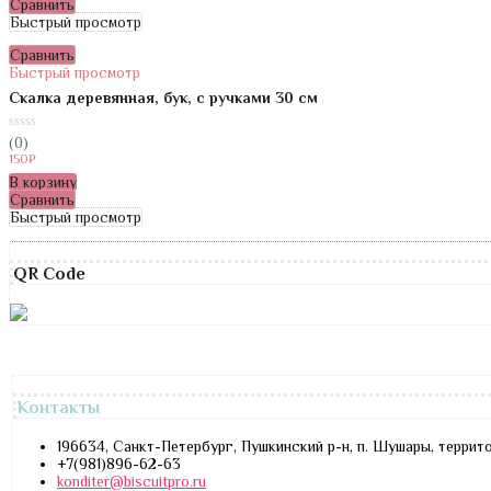
Сравнить
Быстрый просмотр
Сравнить
Быстрый просмотр
Скалка деревянная, бук, с ручками 30 см
0
(0)
из
150
₽
5
В корзину
Сравнить
Быстрый просмотр
QR Code
Контакты
196634, Санкт-Петербург, Пушкинский р-н, п. Шушары, террит
+7(981)896-62-63
konditer@biscuitpro.ru