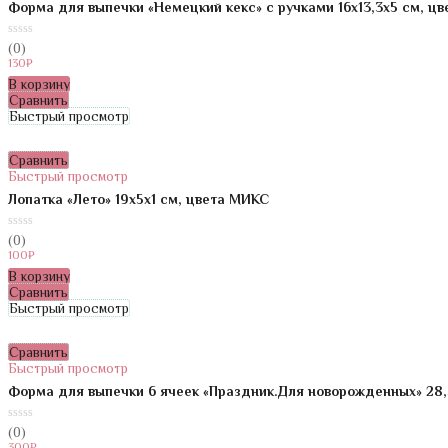
Форма для выпечки «Немецкий кекс» с ручками 16х13,3х5 см, ц
0
(0)
из
130
₽
5
В корзину
Сравнить
Быстрый просмотр
Сравнить
Быстрый просмотр
Лопатка «Лето» 19х5х1 см, цвета МИКС
0
(0)
из
100
₽
5
В корзину
Сравнить
Быстрый просмотр
Сравнить
Быстрый просмотр
Форма для выпечки 6 ячеек «Праздник.Для новорожденных» 28,
0
(0)
из
300
₽