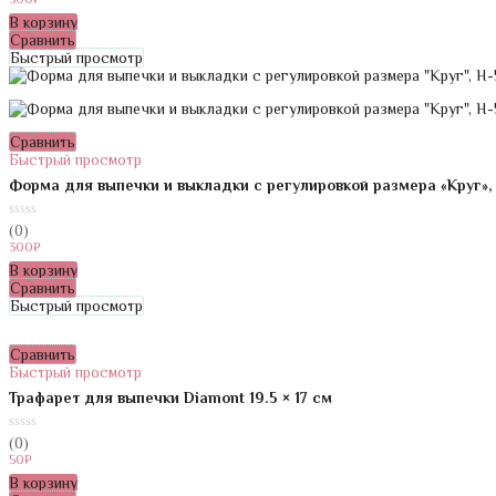
5
В корзину
Сравнить
Быстрый просмотр
Сравнить
Быстрый просмотр
Форма для выпечки и выкладки с регулировкой размера «Круг», 
0
(0)
из
300
₽
5
В корзину
Сравнить
Быстрый просмотр
Сравнить
Быстрый просмотр
Трафарет для выпечки Diamont 19.5 × 17 см
0
(0)
из
50
₽
5
В корзину