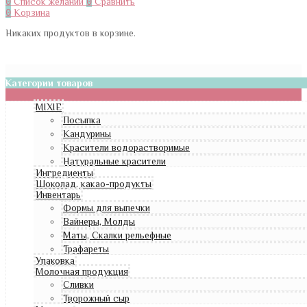
0
Список желаний
0
Сравнить
0
Корзина
Никаких продуктов в корзине.
Категории товаров
MIXIE
Посыпка
Кандурины
Красители водорастворимые
Натуральные красители
Ингредиенты
Шоколад, какао-продукты
Инвентарь
Формы для выпечки
Вайнеры, Молды
Маты, Скалки рельефные
Трафареты
Упаковка
Молочная продукция
Сливки
Творожный сыр