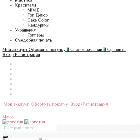
Мастика
Красители
MIXIE
Топ Декор
Cake Color
Кандурины
Украшения
Топперы
Съедобная печать
Мой аккаунт
Оформить покупку
0
Список желаний
0
Сравнить
Вход/Регистрация
Мой аккаунт
Оформить покупку
Вход/Регистрация
Меню