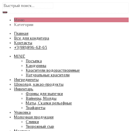
Меню
Категории
Главная
Все для кондитера
Контакты
+7(981)896-62-63
MIXIE
Посыпка
Кандурины
Красители водорастворимые
Натуральные красители
Ингредиенты
Шоколад, какао-продукты
Инвентарь
Формы для выпечки
Вайнеры, Молды
Маты, Скалки рельефные
Трафареты
Упаковка
Молочная продукция
Сливки
Творожный сыр