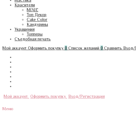
Мастика
Красители
MIXIE
Топ Декор
Cake Color
Кандурины
Украшения
Топперы
Съедобная печать
Мой аккаунт
Оформить покупку
0
Список желаний
0
Сравнить
Вход/
Мой аккаунт
Оформить покупку
Вход/Регистрация
Меню