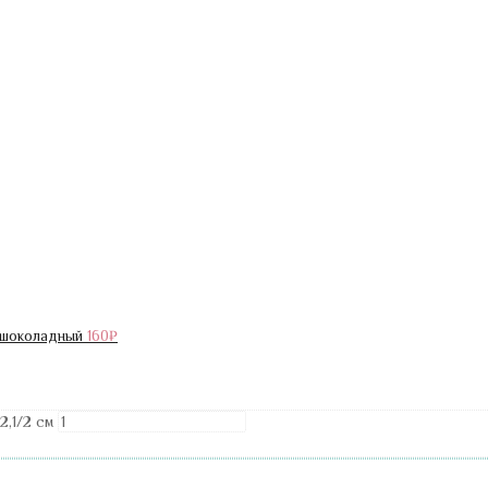
т шоколадный
160
₽
2,1/2 см