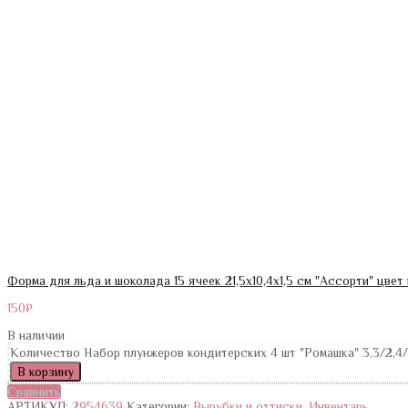
Форма для льда и шоколада 15 ячеек 21,5х10,4х1,5 см "Ассорти" цве
150
₽
В наличии
Количество Набор плунжеров кондитерских 4 шт "Ромашка" 3,3/2,4/
В корзину
Сравнить
АРТИКУЛ:
2954639
Категории:
Вырубки и оттиски
,
Инвентарь