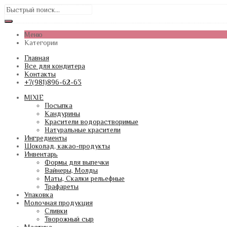
Меню
Категории
Главная
Все для кондитера
Контакты
+7(981)896-62-63
MIXIE
Посыпка
Кандурины
Красители водорастворимые
Натуральные красители
Ингредиенты
Шоколад, какао-продукты
Инвентарь
Формы для выпечки
Вайнеры, Молды
Маты, Скалки рельефные
Трафареты
Упаковка
Молочная продукция
Сливки
Творожный сыр