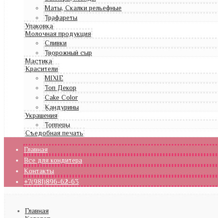
Маты, Скалки рельефные
Трафареты
Упаковка
Молочная продукция
Сливки
Творожный сыр
Мастика
Красители
MIXIE
Топ Декор
Cake Color
Кандурины
Украшения
Топперы
Съедобная печать
Главная
Все для кондитера
Контакты
+7(981)896-62-63
Главная