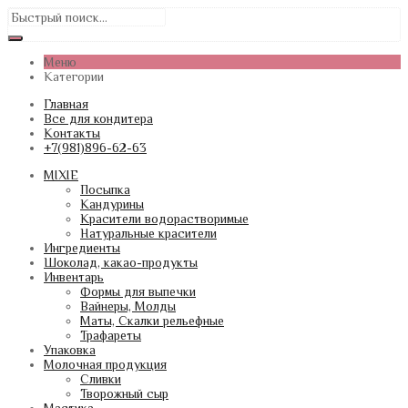
Меню
Категории
Главная
Все для кондитера
Контакты
+7(981)896-62-63
MIXIE
Посыпка
Кандурины
Красители водорастворимые
Натуральные красители
Ингредиенты
Шоколад, какао-продукты
Инвентарь
Формы для выпечки
Вайнеры, Молды
Маты, Скалки рельефные
Трафареты
Упаковка
Молочная продукция
Сливки
Творожный сыр