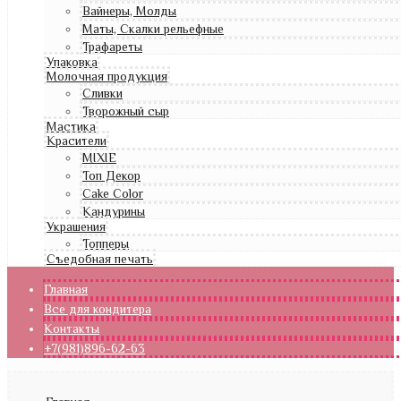
Вайнеры, Молды
Маты, Скалки рельефные
Трафареты
Упаковка
Молочная продукция
Сливки
Творожный сыр
Мастика
Красители
MIXIE
Топ Декор
Cake Color
Кандурины
Украшения
Топперы
Съедобная печать
Главная
Все для кондитера
Контакты
+7(981)896-62-63