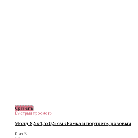
Сравнить
Быстрый просмотр
Молд 8,5х4,5х0,5 см «Рамка и портрет», розовый
0
из 5