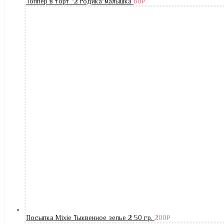
Топпер в торт "2 годика"малышка
60
₽
Посыпка Mixie Тыквенное зелье 2 50 гр.
200
₽