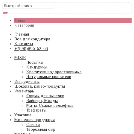
Меню
Категории
Главная
Все для кондитера
Контакты
+7(981)896-62-63
MIXIE
Посыпка
Кандурины
Красители водорастворимые
Натуральные красители
Ингредиенты
Шоколад, какао-продукты
Инвентарь
Формы для выпечки
Вайнеры, Молды
Маты, Скалки рельефные
Трафареты
Упаковка
Молочная продукция
Сливки
Творожный сыр