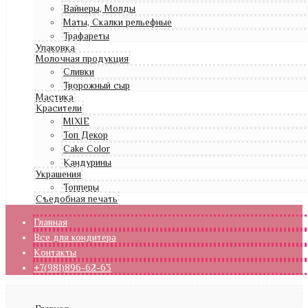
Вайнеры, Молды
Маты, Скалки рельефные
Трафареты
Упаковка
Молочная продукция
Сливки
Творожный сыр
Мастика
Красители
MIXIE
Топ Декор
Cake Color
Кандурины
Украшения
Топперы
Съедобная печать
Главная
Все для кондитера
Контакты
+7(981)896-62-63