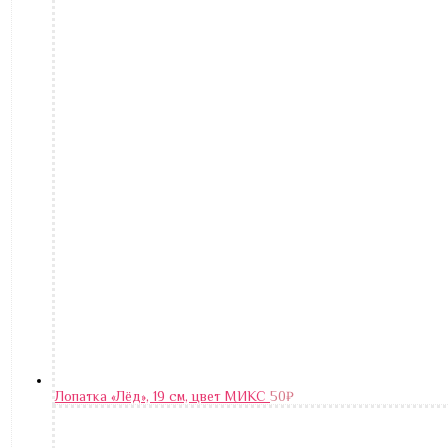
Лопатка «Лёд», 19 см, цвет МИКС
50
₽