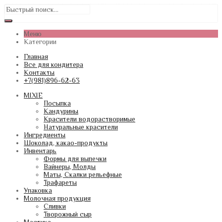
Меню
Категории
Главная
Все для кондитера
Контакты
+7(981)896-62-63
MIXIE
Посыпка
Кандурины
Красители водорастворимые
Натуральные красители
Ингредиенты
Шоколад, какао-продукты
Инвентарь
Формы для выпечки
Вайнеры, Молды
Маты, Скалки рельефные
Трафареты
Упаковка
Молочная продукция
Сливки
Творожный сыр