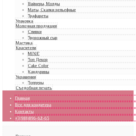
Вайнеры, Молды
Маты, Скалки рельефные
Трафареты
Упаковка
Молочная продукция
Сливки
Творожный сыр
Мастика
Красители
MIXIE
Топ Декор
Cake Color
Кандурины
Украшения
Топперы
Съедобная печать
Главная
Все для кондитера
Контакты
+7(981)896-62-63