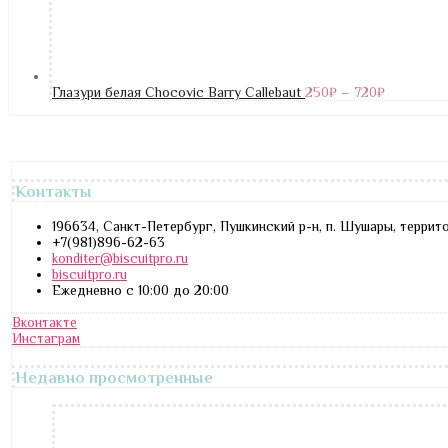
Глазури белая Chocovic Barry Callebaut
250
₽
–
720
₽
Контакты
196634, Санкт-Петербург, Пушкинский р-н, п. Шушары, террит
+7(981)896-62-63
konditer@biscuitpro.ru
biscuitpro.ru
Ежедневно с 10:00 до 20:00
Вконтакте
Инстаграм
Недавно просмотренные