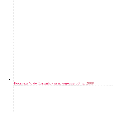
Посыпка Mixie Эльфийская принцесса 50 гр.
200
₽