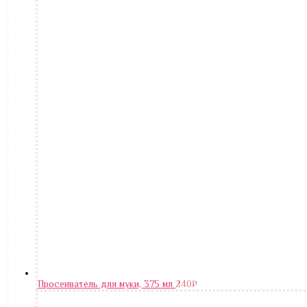
Просеиватель для муки, 375 мл
240
₽