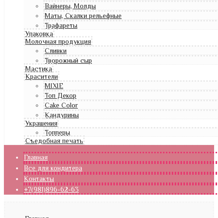
Вайнеры, Молды
Маты, Скалки рельефные
Трафареты
Упаковка
Молочная продукция
Сливки
Творожный сыр
Мастика
Красители
MIXIE
Топ Декор
Cake Color
Кандурины
Украшения
Топперы
Съедобная печать
Главная
Все для кондитера
Контакты
+7(981)896-62-63