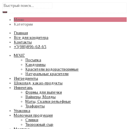
Меню
Категории
Главная
Все для кондитера
Контакты
+7(981)896-62-63
MIXIE
Посыпка
Кандурины
Красители водорастворимые
Натуральные красители
Ингредиенты
Шоколад, какао-продукты
Инвентарь
Формы для выпечки
Вайнеры, Молды
Маты, Скалки рельефные
Трафареты
Упаковка
Молочная продукция
Сливки
Творожный сыр