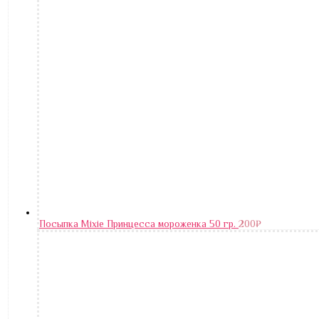
Посыпка Mixie Принцесса мороженка 50 гр.
200
₽