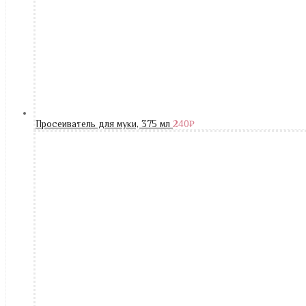
Просеиватель для муки, 375 мл
240
₽