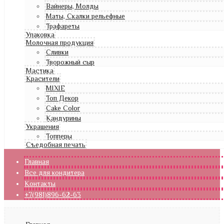
Вайнеры, Молды
Маты, Скалки рельефные
Трафареты
Упаковка
Молочная продукция
Сливки
Творожный сыр
Мастика
Красители
MIXIE
Топ Декор
Cake Color
Кандурины
Украшения
Топперы
Съедобная печать
Главная
Все для кондитера
Контакты
+7(981)896-62-63