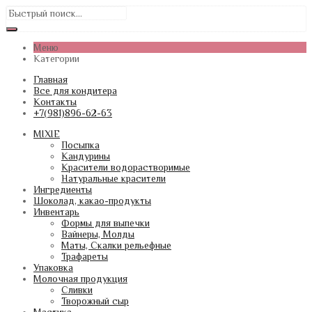
Меню
Категории
Главная
Все для кондитера
Контакты
+7(981)896-62-63
MIXIE
Посыпка
Кандурины
Красители водорастворимые
Натуральные красители
Ингредиенты
Шоколад, какао-продукты
Инвентарь
Формы для выпечки
Вайнеры, Молды
Маты, Скалки рельефные
Трафареты
Упаковка
Молочная продукция
Сливки
Творожный сыр