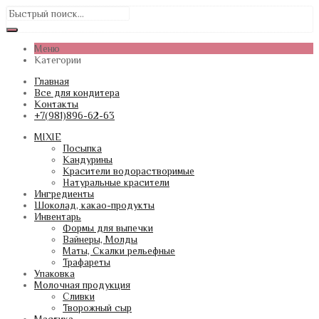
Меню
Категории
Главная
Все для кондитера
Контакты
+7(981)896-62-63
MIXIE
Посыпка
Кандурины
Красители водорастворимые
Натуральные красители
Ингредиенты
Шоколад, какао-продукты
Инвентарь
Формы для выпечки
Вайнеры, Молды
Маты, Скалки рельефные
Трафареты
Упаковка
Молочная продукция
Сливки
Творожный сыр