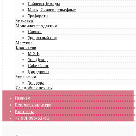
Вайнеры, Молды
Маты, Скалки рельефные
Трафареты
Упаковка
Молочная продукция
Сливки
Творожный сыр
Мастика
Красители
MIXIE
Топ Декор
Cake Color
Кандурины
Украшения
Топперы
Съедобная печать
Главная
Все для кондитера
Контакты
+7(981)896-62-63